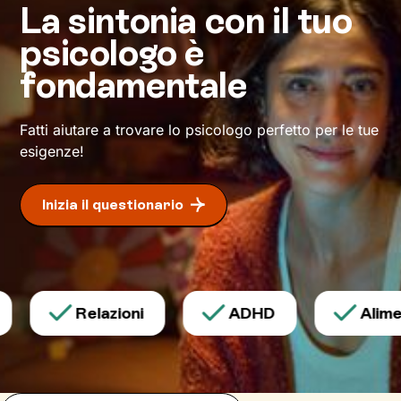
meglio il tuo presente.
La sintonia con il tuo
psicologo è
Dove ti condurrà questo percorso? A un modo
inedito di affrontare gli eventi della vita e a un
fondamentale
maggiore benessere
.
Fatti aiutare a trovare lo psicologo perfetto per le tue
esigenze!
Inizia il questionario
Relazioni
ADHD
Alimen