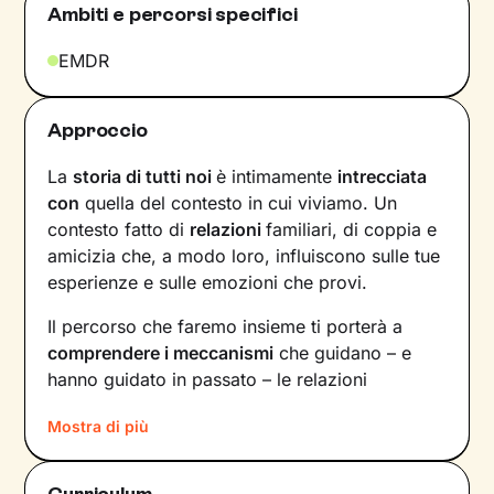
Ambiti e percorsi specifici
EMDR
Approccio
La
storia di tutti noi
è intimamente
intrecciata
con
quella del contesto in cui viviamo. Un
contesto fatto di
relazioni
familiari, di coppia e
amicizia che, a modo loro, influiscono sulle tue
esperienze e sulle emozioni che provi.
Il percorso che faremo insieme ti porterà a
comprendere i meccanismi
che guidano – e
hanno guidato in passato – le relazioni
all’interno del tuo nucleo familiare e non solo.
Mostra di più
Vedrai il tuo mondo sotto una luce diversa e
scoprirai
nuovi significati
alla base di ciò che
stai vivendo oggi.
Curriculum