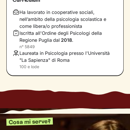
Imparerai a trasformare alcuni elementi che non
Ha lavorato in cooperative sociali,
ti rappresentano più e scoprirai dentro di te
nell’ambito della psicologia scolastica e
competenze e potenzialità
che non sapevi di
come libera/o professionista
avere. Davanti ai tuoi occhi compariranno
Iscritta all'Ordine degli Psicologi della
nuove strade da percorrere, un passo dopo
Regione Puglia
dal
2018
.
l’altro, verso il
cambiamento positivo
che
n°
5849
desideri.
Laureata in Psicologia presso l'Università
"La Sapienza" di Roma
Considera i nostri incontri come uno spazio
100 e lode
sicuro, in cui condividere ciò che provi in
completa libertà e riflettere su diversi aspetti
della tua vita. Avrò cura di creare un’atmosfera
di
accoglienza, ascolto e comprensione
, per
far emergere i tuoi bisogni e le risorse che
racchiudi in te. Ti accompagnerò nell’affrontare
i nodi più spinosi e nel cercare la loro
risoluzione, grazie allo
sviluppo di nuovi
Cosa mi serve?
pensieri e comportamenti
utili a vivere al