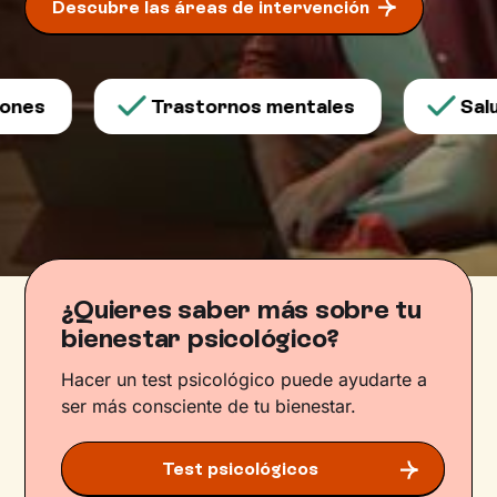
Descubre las áreas de intervención
Trastornos mentales
Salud me
¿Quieres saber más sobre tu
bienestar psicológico?
Hacer un test psicológico puede ayudarte a
ser más consciente de tu bienestar.
Test psicológicos