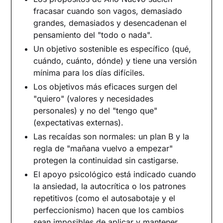
realmente tuya
fracasar cuando son vagos, demasiado
Establece prioridades en tu lista de
grandes, demasiados y desencadenan el
propósitos
pensamiento del "todo o nada".
Objetivos realistas: de las intenciones vagas a
Un objetivo sostenible es específico (qué,
los pasos concretos
cuándo, cuánto, dónde) y tiene una versión
El truco de los micropasos y los hábitos
mínima para los días difíciles.
encadenados
Los objetivos más eficaces surgen del
Motivación sin presión: cómo no rendirse en
"quiero" (valores y necesidades
enero
personales) y no del "tengo que"
Qué hacer cuando surgen obstáculos y
(expectativas externas).
recaídas
Las recaídas son normales: un plan B y la
Ansiedad, sentimiento de culpa e inadecuación:
regla de "mañana vuelvo a empezar"
cómo gestionarlas
protegen la continuidad sin castigarse.
Cuando pedir ayuda puede marcar la diferencia
El apoyo psicológico está indicado cuando
Empezar de nuevo, aunque no sea perfecto
la ansiedad, la autocrítica o los patrones
repetitivos (como el autosabotaje y el
perfeccionismo) hacen que los cambios
sean imposibles de aplicar y mantener.