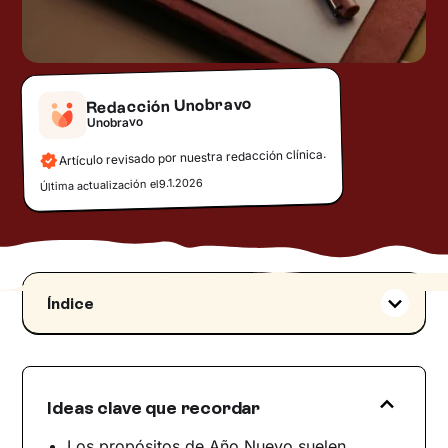
Redacción Unobravo
Unobravo
Artículo revisado por nuestra redacción clínica.
9.1.2026
Última actualización el
Índice
Por qué nos pesan tanto los propósitos de Año
Nuevo
Cuando un propósito nace del "tengo que" y
Ideas clave que recordar
no del "quiero”
Una lista de propósitos de Año Nuevo que sea
Los propósitos de Año Nuevo suelen