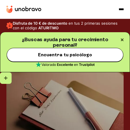
Disfruta de 10 € de descuento
en tus 2 primeras sesiones
con el código
ATURITMO
¿Buscas ayuda para tu crecimiento
personal?
Crecimiento personal
Blog
/
Tiempo de lectura
5
min
Propósitos de Año Nuevo:
Encuentra tu psicólogo
pocos, tuyos, sostenibles
Valorado
Excelente
en
Trustpilot