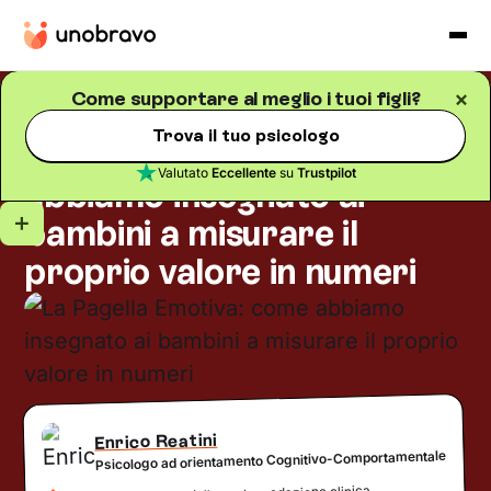
Come supportare al meglio i tuoi figli?
Psicologia infantile
Blog
/
5
minuti di lettura
Trova il tuo psicologo
La Pagella Emotiva: come
Valutato
Eccellente
su
Trustpilot
abbiamo insegnato ai
bambini a misurare il
proprio valore in numeri
Enrico Reatini
Psicologo ad orientamento Cognitivo-Comportamentale