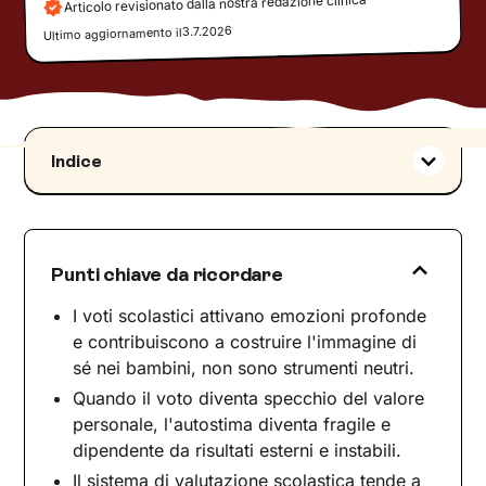
Articolo revisionato dalla nostra redazione clinica
3.7.2026
Ultimo aggiornamento il
Indice
Il voto come fattore identitario
Oltre la performance: cosa sono i voti per la
società, i bambini e i ragazzi
Punti chiave da ricordare
Voti, autostima e comportamento
La valutazione in noi: come il sistema di voti
I voti scolastici attivano emozioni profonde
entra nella vita adulta
e contribuiscono a costruire l'immagine di
sé nei bambini, non sono strumenti neutri.
Il valore oltre il voto
Quando il voto diventa specchio del valore
personale, l'autostima diventa fragile e
dipendente da risultati esterni e instabili.
Il sistema di valutazione scolastica tende a