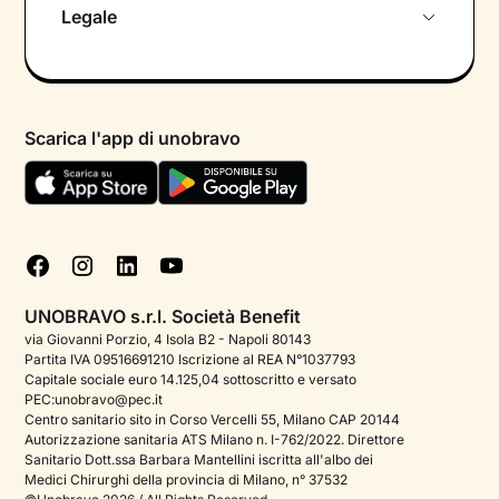
Chi siamo
Legale
Colloquio conoscitivo gratuito
Informativa privacy calendario
Psicologo in chat
Informativa privacy paziente
Psicologi per aree di intervento
Scarica l'app di unobravo
Termini e condizioni
Aiuto urgente
Informativa Privacy
FAQ
Dichiarazione di Accessibilità
Blog
Cookie policy
Test psicologici
Gestisci cookie
UNOBRAVO s.r.l. Società Benefit
Podcast di psicologia
via Giovanni Porzio, 4 Isola B2 - Napoli 80143
Partita IVA 09516691210 Iscrizione al REA N°1037793
Corporate
Capitale sociale euro 14.125,04 sottoscritto e versato
PEC:unobravo@pec.it
Psicologo italiano all'estero
Centro sanitario sito in Corso Vercelli 55, Milano CAP 20144
Autorizzazione sanitaria ATS Milano n. I-762/2022. Direttore
Approfondimenti sulla salute mentale
Sanitario Dott.ssa Barbara Mantellini iscritta all'albo dei
Medici Chirurghi della provincia di Milano, n° 37532
Sala stampa