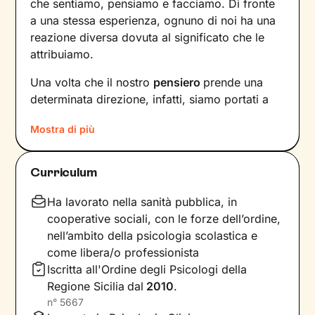
che sentiamo, pensiamo e facciamo. Di fronte
a una stessa esperienza, ognuno di noi ha una
reazione diversa dovuta al significato che le
attribuiamo.
Una volta che il nostro
pensiero
prende una
determinata direzione, infatti, siamo portati a
provare un certo tipo di
emozioni
e ad
agire
in
Mostra di più
modi che possono ostacolare il nostro
benessere.
Curriculum
Per interrompere questo il circolo vizioso e
innescare un cambiamento positivo
, è
Ha lavorato nella sanità pubblica, in
necessario individuare pensieri e
cooperative sociali, con le forze dell’ordine,
comportamenti che causano emozioni
nell’ambito della psicologia scolastica e
spiacevoli e andare a lavorare su di essi.
come libera/o professionista
Iscritta all'Ordine degli Psicologi della
Il primo obiettivo dei nostri incontri sarà quello
Regione Sicilia
dal
2010
.
di farti acquisire una maggiore
consapevolezza
n°
5667
delle modalità con cui interpreti gli eventi della