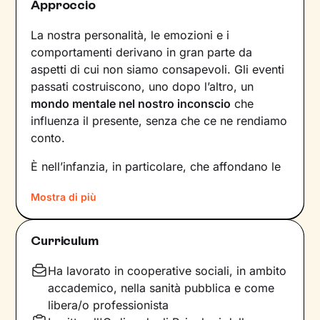
Approccio
La nostra personalità, le emozioni e i
comportamenti derivano in gran parte da
aspetti di cui non siamo consapevoli. Gli eventi
passati costruiscono, uno dopo l’altro, un
mondo mentale nel nostro inconscio
che
influenza il presente, senza che ce ne rendiamo
conto.
È nell’infanzia, in particolare, che affondano le
radici di tanti nostri modi di essere, di pensare
Mostra di più
e agire: le
esperienze vissute in famiglia
,
infatti, vengono apprese, memorizzate e
riproposte nelle relazioni successive.
Curriculum
Individuare e comprendere questi meccanismi -
che in età adulta si attivano in maniera
Ha lavorato in cooperative sociali, in ambito
automatica - è la chiave per innescare il
accademico, nella sanità pubblica e come
cambiamento.
libera/o professionista