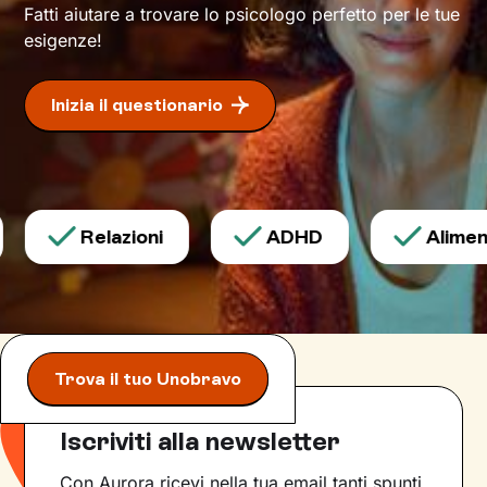
permetteranno di
esprimerti con modalità
Fatti aiutare a trovare lo psicologo perfetto per le tue
nuove
.
esigenze!
Inizia il questionario
Relazioni
ADHD
Alimenta
Trova il tuo Unobravo
Iscriviti alla newsletter
Con Aurora ricevi nella tua email tanti spunti