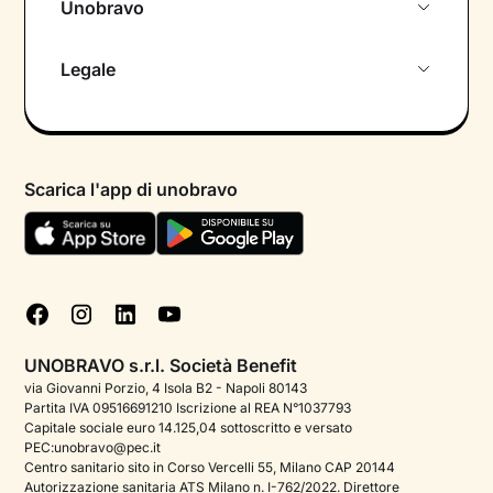
Unobravo
Chi siamo
Legale
Colloquio conoscitivo gratuito
Informativa privacy calendario
Psicologo in chat
Informativa privacy paziente
Psicologi per aree di intervento
Scarica l'app di unobravo
Termini e condizioni
Aiuto urgente
Informativa Privacy
FAQ
Dichiarazione di Accessibilità
Blog
Cookie policy
Test psicologici
Gestisci cookie
UNOBRAVO s.r.l. Società Benefit
Podcast di psicologia
via Giovanni Porzio, 4 Isola B2 - Napoli 80143
Partita IVA 09516691210 Iscrizione al REA N°1037793
Corporate
Capitale sociale euro 14.125,04 sottoscritto e versato
PEC:unobravo@pec.it
Psicologo italiano all'estero
Centro sanitario sito in Corso Vercelli 55, Milano CAP 20144
Autorizzazione sanitaria ATS Milano n. I-762/2022. Direttore