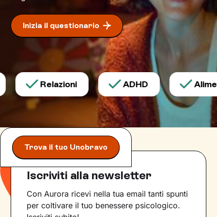
Inizia il questionario
Relazioni
ADHD
Aliment
Trova il tuo Unobravo
Iscriviti alla newsletter
Con Aurora ricevi nella tua email tanti spunti
per coltivare il tuo benessere psicologico.