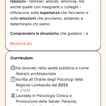
relazioni
- familiari, amicali, amorose, ma
anche quelle con insegnanti o colleghi -
influiscono sulle
esperienze
che facciamo e
sulle
emozioni
che proviamo, andando a
determinare chi siamo.
Comprendere le dinamiche
che guidano - e
hanno guidato in passato - le tue relazioni è
Mostra di più
fondamentale per poter capire chi sei, per
vedere tutto il tuo mondo sotto una luce
diversa e dare nuovi significati a ciò che ti
Curriculum
accade.
Ha lavorato nella sanità pubblica e come
Nei nostri incontri avrò cura di creare un clima
libera/o professionista
di ascolto e comprensione, così che tu possa
Iscritta all'Ordine degli Psicologi della
condividere ciò che pensi e provi in libertà
,
Regione Lombardia
dal
2023
.
senza temere il giudizio. Insieme esploreremo i
n°
27405
tuoi
bisogni
, individueremo gli
obiettivi
che ti
Laureata in Psicologia Clinica e
poni e porteremo alla luce
competenze
e
Promozione della Salute: Persona,
risorse interne che forse non sai ancora di