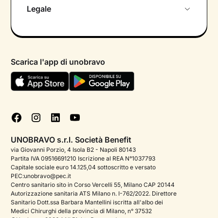
Chi siamo
Legale
Colloquio conoscitivo gratuito
Informativa privacy calendario
Psicologo in chat
Informativa privacy paziente
Psicologi per aree di intervento
Scarica l'app di unobravo
Termini e condizioni
Aiuto urgente
Informativa Privacy
FAQ
Dichiarazione di Accessibilità
Blog
Cookie policy
Test psicologici
Gestisci cookie
UNOBRAVO s.r.l. Società Benefit
Podcast di psicologia
via Giovanni Porzio, 4 Isola B2 - Napoli 80143
Partita IVA 09516691210 Iscrizione al REA N°1037793
Corporate
Capitale sociale euro 14.125,04 sottoscritto e versato
PEC:unobravo@pec.it
Psicologo italiano all'estero
Centro sanitario sito in Corso Vercelli 55, Milano CAP 20144
Autorizzazione sanitaria ATS Milano n. I-762/2022. Direttore
Sala stampa
Sanitario Dott.ssa Barbara Mantellini iscritta all'albo dei
Medici Chirurghi della provincia di Milano, n° 37532