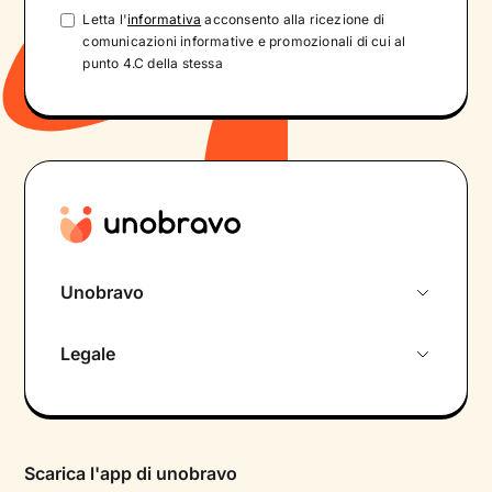
Letta l'
informativa
acconsento alla ricezione di
comunicazioni informative e promozionali di cui al
punto 4.C della stessa
Unobravo
Chi siamo
Legale
Colloquio conoscitivo gratuito
Informativa privacy calendario
Psicologo in chat
Informativa privacy paziente
Psicologi per aree di intervento
Scarica l'app di unobravo
Termini e condizioni