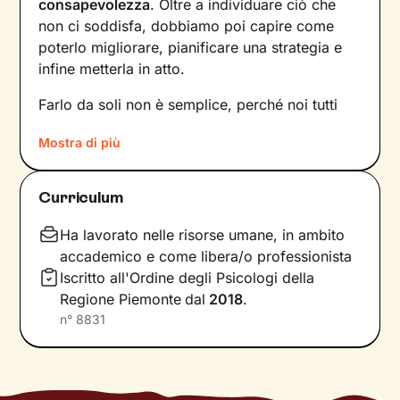
consapevolezza
. Oltre a individuare ciò che
non ci soddisfa, dobbiamo poi capire come
poterlo migliorare, pianificare una strategia e
infine metterla in atto.
Farlo da soli non è semplice, perché noi tutti
siamo talmente
abituati a un certo tipo di
Mostra di più
dinamiche
– interne e relazionali – che non le
notiamo nemmeno. Ecco perché l’intervento di
un professionista risulta fondamentale.
Curriculum
La prima fase del nostro percorso insieme
Ha lavorato nelle risorse umane, in ambito
consisterà in una raccolta di informazioni che ci
accademico e come libera/o professionista
porteranno a definire un
obiettivo condiviso
su
Iscritto all'Ordine degli Psicologi della
cui si focalizzerà il lavoro. Stabiliremo anche
Regione Piemonte
dal
2018
.
tempistiche e frequenza
degli incontri e
n°
8831
valuteremo passo dopo passo i risultati
raggiunti, aggiornando gli obiettivi di
conseguenza.