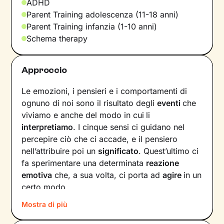
ADHD
Parent Training adolescenza (11-18 anni)
Parent Training infanzia (1-10 anni)
Schema therapy
Approccio
Le emozioni, i pensieri e i comportamenti di
ognuno di noi sono il risultato degli
eventi
che
viviamo e anche del modo in cui
li
interpretiamo
. I cinque sensi ci guidano nel
percepire ciò che ci accade, e il pensiero
nell’attribuire poi un
significato
. Quest’ultimo ci
fa sperimentare una determinata
reazione
emotiva
che, a sua volta, ci porta ad
agire
in un
certo modo.
Mostra di più
Col passare del tempo possono crearsi circoli
virtuosi ma anche viziosi, che ci allontanano dal