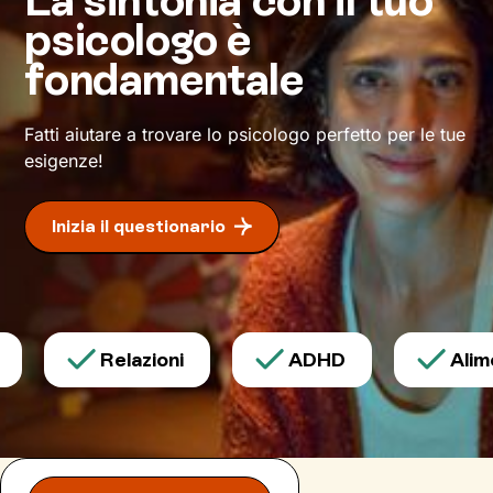
per il lavoro fatto? Il tanto desiderato
psicologo è
benessere
.
fondamentale
Fatti aiutare a trovare lo psicologo perfetto per le tue
esigenze!
Inizia il questionario
Relazioni
ADHD
Alimen