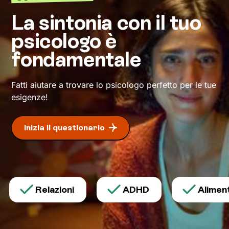
benessere sarà di nuovo a portata di mano
.
La sintonia con il tuo
psicologo è
fondamentale
Fatti aiutare a trovare lo psicologo perfetto per le tue
esigenze!
Inizia il questionario
Relazioni
ADHD
Alimenta