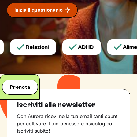
Inizia il questionario
Relazioni
ADHD
Aliment
Prenota
Iscriviti alla newsletter
Con Aurora ricevi nella tua email tanti spunti
per coltivare il tuo benessere psicologico.
Iscriviti subito!