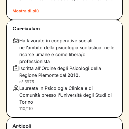
radici di tanti nostri modi di essere, di pensare
Mostra di più
e agire: le
esperienze vissute in famiglia
,
infatti, vengono apprese, memorizzate e
riproposte nelle relazioni successive.
Curriculum
Individuare e comprendere questi meccanismi -
che in età adulta si attivano in maniera
Ha lavorato in cooperative sociali,
automatica - è la chiave per innescare il
nell’ambito della psicologia scolastica, nelle
cambiamento.
risorse umane e come libera/o
professionista
Conoscere noi stessi significa
portare alla luce
Iscritta all'Ordine degli Psicologi della
ciò che per tanto tempo è rimasto dietro le
Regione Piemonte
dal
2010
.
quinte: raggiungere questo tipo di
n°
5975
consapevolezza è il primo passo necessario
Laureata in Psicologia Clinica e di
per
svincolare il presente
dal passato
e viverlo
Comunità presso l'Università degli Studi di
con maggiore serenità.
Torino
110/110
Nel percorso che faremo insieme ti ascolterò
sempre con attenzione e partecipazione,
aiutandoti a far
emergere ricordi significativi e
Articoli