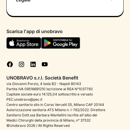
Colloquio conoscitivo gratuito
Informativa privacy calendario
Psicologo in chat
Informativa privacy paziente
Psicologi per aree di intervento
Scarica l'app di unobravo
Termini e condizioni
Aiuto urgente
Informativa Privacy
FAQ
Dichiarazione di Accessibilità
Blog
Cookie policy
Test psicologici
Gestisci cookie
UNOBRAVO s.r.l. Società Benefit
Podcast di psicologia
via Giovanni Porzio, 4 Isola B2 - Napoli 80143
Partita IVA 09516691210 Iscrizione al REA N°1037793
Corporate
Capitale sociale euro 14.125,04 sottoscritto e versato
PEC:unobravo@pec.it
Psicologo italiano all'estero
Centro sanitario sito in Corso Vercelli 55, Milano CAP 20144
Autorizzazione sanitaria ATS Milano n. I-762/2022. Direttore
Approfondimenti sulla salute mentale
Sanitario Dott.ssa Barbara Mantellini iscritta all'albo dei
Medici Chirurghi della provincia di Milano, n° 37532
Sala stampa
©Unobravo 2026 / All Rights Reserved