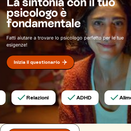
La sintonia con il tuo
per il lavoro fatto? Il tanto desiderato
psicologo è
benessere
.
fondamentale
Fatti aiutare a trovare lo psicologo perfetto per le tue
esigenze!
Inizia il questionario
Relazioni
ADHD
Alimen