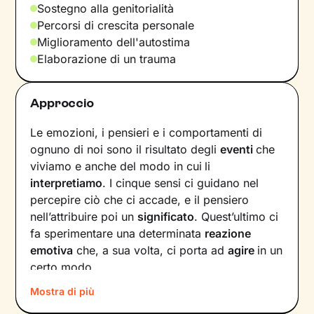
Sostegno alla genitorialità
Percorsi di crescita personale
Miglioramento dell'autostima
Elaborazione di un trauma
Approccio
Le emozioni, i pensieri e i comportamenti di
ognuno di noi sono il risultato degli
eventi
che
viviamo e anche del modo in cui
li
interpretiamo
. I cinque sensi ci guidano nel
percepire ciò che ci accade, e il pensiero
nell’attribuire poi un
significato
. Quest’ultimo ci
fa sperimentare una determinata
reazione
emotiva
che, a sua volta, ci porta ad
agire
in un
certo modo.
Mostra di più
Col passare del tempo possono crearsi circoli
virtuosi ma anche viziosi, che ci allontanano dal