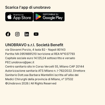
Informativa privacy paziente
Psicologi per aree di intervento
Scarica l'app di unobravo
Termini e condizioni
Aiuto urgente
Informativa Privacy
FAQ
Dichiarazione di Accessibilità
Blog
Cookie policy
Test psicologici
Gestisci cookie
UNOBRAVO s.r.l. Società Benefit
Podcast di psicologia
via Giovanni Porzio, 4 Isola B2 - Napoli 80143
Partita IVA 09516691210 Iscrizione al REA N°1037793
Corporate
Capitale sociale euro 14.125,04 sottoscritto e versato
PEC:unobravo@pec.it
Psicologo italiano all'estero
Centro sanitario sito in Corso Vercelli 55, Milano CAP 20144
Autorizzazione sanitaria ATS Milano n. I-762/2022. Direttore
Approfondimenti sulla salute mentale
Sanitario Dott.ssa Barbara Mantellini iscritta all'albo dei
Medici Chirurghi della provincia di Milano, n° 37532
Sala stampa
©Unobravo 2026 / All Rights Reserved
Bandi e premi
Posizioni aperte