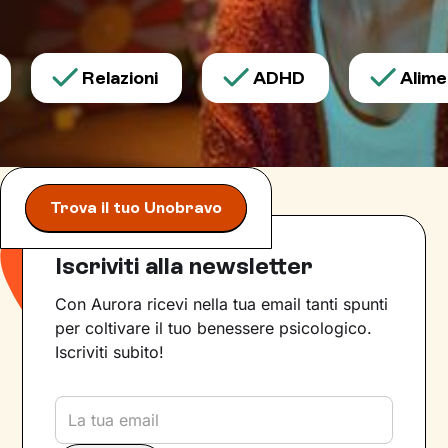
Relazioni
ADHD
Alimen
Trova il tuo Unobravo
Iscriviti alla newsletter
Con Aurora ricevi nella tua email tanti spunti
per coltivare il tuo benessere psicologico.
Iscriviti subito!