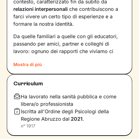
contesto, caratterizzato fin da subito da
relazioni interpersonali
che contribuiscono a
farci vivere un certo tipo di esperienze e a
formare la nostra identità.
Da quelle familiari a quelle con gli educatori,
passando per amici, partner e colleghi di
lavoro: ognuno dei rapporti che viviamo ci
forgia e, allo stesso tempo, rispecchia le
Mostra di più
dinamiche che abbiamo sperimentato fino a
quel momento. Anche le
emozioni
che
proviamo e i
pensieri
che concepiamo sono
Curriculum
influenzati dal contesto relazionale in cui siamo
cresciuti.
Ha lavorato nella sanità pubblica e come
libera/o professionista
Per superare momenti difficili e raggiungere un
Iscritta all'Ordine degli Psicologi della
maggiore benessere bisogna comprendere
Regione Abruzzo
dal
2021
.
quali siano gli elementi che non ci
n°
1917
rappresentano più e quali i
bisogni
insoddisfatti su cui lavorare
. In base a questo