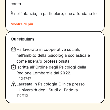
conto.
È nell’infanzia, in particolare, che affondano le
radici di tanti nostri modi di essere, di pensare
Mostra di più
e agire: le
esperienze vissute in famiglia
,
infatti, vengono apprese, memorizzate e
riproposte nelle relazioni successive.
Curriculum
Individuare e comprendere questi meccanismi -
che in età adulta si attivano in maniera
Ha lavorato in cooperative sociali,
automatica - è la chiave per innescare il
nell’ambito della psicologia scolastica e
cambiamento.
come libera/o professionista
Iscritta all'Ordine degli Psicologi della
Conoscere noi stessi significa
portare alla luce
Regione Lombardia
dal
2022
.
ciò che per tanto tempo è rimasto dietro le
n°
24747
quinte: raggiungere questo tipo di
Laureata in Psicologia Clinica presso
consapevolezza è il primo passo necessario
l'Università degli Studi di Padova
per
svincolare il presente
dal passato
e viverlo
110/110
con maggiore serenità.
Nel percorso che faremo insieme ti ascolterò