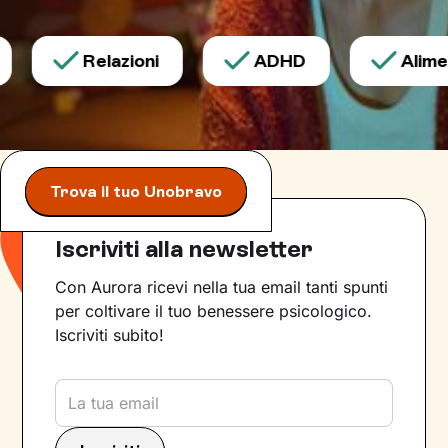
Relazioni
ADHD
Aliment
Trova il tuo Unobravo
Iscriviti alla newsletter
Con Aurora ricevi nella tua email tanti spunti
per coltivare il tuo benessere psicologico.
Iscriviti subito!