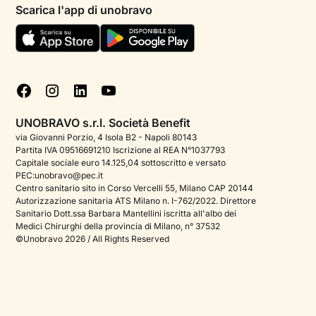
Psicologi per aree di intervento
Scarica l'app di unobravo
Termini e condizioni
Aiuto urgente
Informativa Privacy
FAQ
Dichiarazione di Accessibilità
Blog
Cookie policy
Test psicologici
Gestisci cookie
UNOBRAVO s.r.l. Società Benefit
Podcast di psicologia
via Giovanni Porzio, 4 Isola B2 - Napoli 80143
Partita IVA 09516691210 Iscrizione al REA N°1037793
Corporate
Capitale sociale euro 14.125,04 sottoscritto e versato
PEC:unobravo@pec.it
Psicologo italiano all'estero
Centro sanitario sito in Corso Vercelli 55, Milano CAP 20144
Autorizzazione sanitaria ATS Milano n. I-762/2022. Direttore
Sala stampa
Sanitario Dott.ssa Barbara Mantellini iscritta all'albo dei
Medici Chirurghi della provincia di Milano, n° 37532
Bandi e premi
©Unobravo 2026 / All Rights Reserved
Posizioni aperte
Contattaci