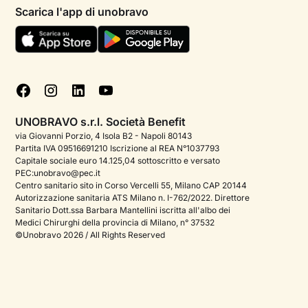
Psicologi per aree di intervento
Scarica l'app di unobravo
Termini e condizioni
Aiuto urgente
Informativa Privacy
FAQ
Dichiarazione di Accessibilità
Blog
Cookie policy
Test psicologici
Gestisci cookie
UNOBRAVO s.r.l. Società Benefit
Podcast di psicologia
via Giovanni Porzio, 4 Isola B2 - Napoli 80143
Partita IVA 09516691210 Iscrizione al REA N°1037793
Corporate
Capitale sociale euro 14.125,04 sottoscritto e versato
PEC:unobravo@pec.it
Psicologo italiano all'estero
Centro sanitario sito in Corso Vercelli 55, Milano CAP 20144
Autorizzazione sanitaria ATS Milano n. I-762/2022. Direttore
Approfondimenti sulla salute mentale
Sanitario Dott.ssa Barbara Mantellini iscritta all'albo dei
Medici Chirurghi della provincia di Milano, n° 37532
Sala stampa
©Unobravo 2026 / All Rights Reserved
Bandi e premi
Posizioni aperte