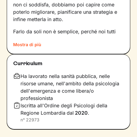
non ci soddisfa, dobbiamo poi capire come
poterlo migliorare, pianificare una strategia e
infine metterla in atto.
Farlo da soli non è semplice, perché noi tutti
siamo talmente
abituati a un certo tipo di
Mostra di più
dinamiche
– interne e relazionali – che non le
notiamo nemmeno. Ecco perché l’intervento di
un professionista risulta fondamentale.
Curriculum
La prima fase del nostro percorso insieme
Ha lavorato nella sanità pubblica, nelle
consisterà in una raccolta di informazioni che ci
risorse umane, nell'ambito della psicologia
porteranno a definire un
obiettivo condiviso
su
dell'emergenza e come libera/o
cui si focalizzerà il lavoro. Stabiliremo anche
professionista
tempistiche e frequenza
degli incontri e
Iscritta all'Ordine degli Psicologi della
valuteremo passo dopo passo i risultati
Regione Lombardia
dal
2020
.
raggiunti, aggiornando gli obiettivi di
n°
22973
conseguenza.
Una seduta dopo l’altra, andremo ad
analizzare