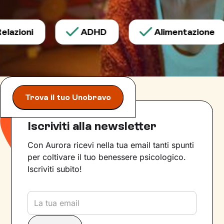
azioni
ADHD
Alimentazione
Trova il tuo Unobravo
Iscriviti alla newsletter
Con Aurora ricevi nella tua email tanti spunti
per coltivare il tuo benessere psicologico.
Iscriviti subito!