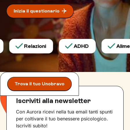
Inizia il questionario
Relazioni
ADHD
Aliment
Trova il tuo Unobravo
Iscriviti alla newsletter
Con Aurora ricevi nella tua email tanti spunti
per coltivare il tuo benessere psicologico.
Iscriviti subito!