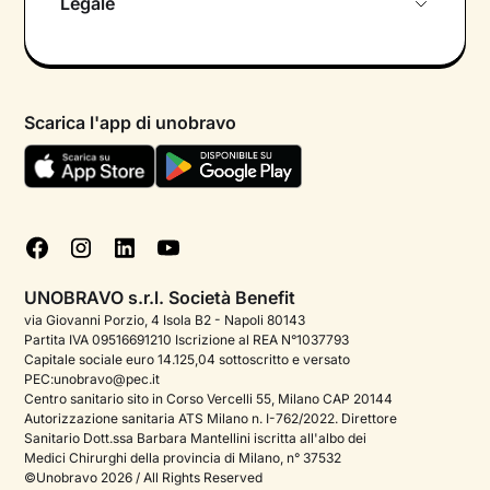
Legale
Colloquio conoscitivo gratuito
Informativa privacy calendario
Psicologo in chat
Informativa privacy paziente
Psicologi per aree di intervento
Scarica l'app di unobravo
Termini e condizioni
Aiuto urgente
Informativa Privacy
FAQ
Dichiarazione di Accessibilità
Blog
Cookie policy
Test psicologici
Gestisci cookie
UNOBRAVO s.r.l. Società Benefit
Podcast di psicologia
via Giovanni Porzio, 4 Isola B2 - Napoli 80143
Partita IVA 09516691210 Iscrizione al REA N°1037793
Corporate
Capitale sociale euro 14.125,04 sottoscritto e versato
PEC:unobravo@pec.it
Psicologo italiano all'estero
Centro sanitario sito in Corso Vercelli 55, Milano CAP 20144
Autorizzazione sanitaria ATS Milano n. I-762/2022. Direttore
Approfondimenti sulla salute mentale
Sanitario Dott.ssa Barbara Mantellini iscritta all'albo dei
Medici Chirurghi della provincia di Milano, n° 37532
Sala stampa
©Unobravo 2026 / All Rights Reserved