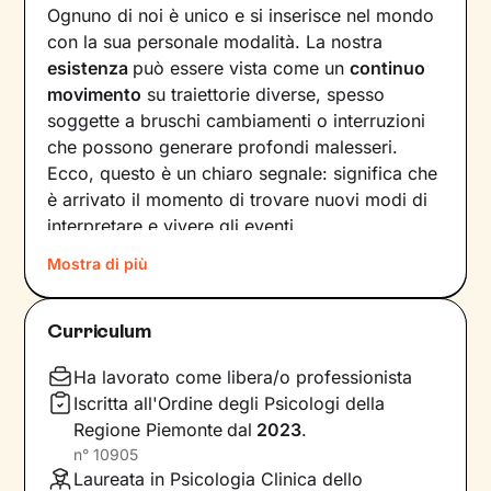
Ognuno di noi è unico e si inserisce nel mondo
con la sua personale modalità. La nostra
esistenza
può essere vista come un
continuo
movimento
su traiettorie diverse, spesso
soggette a bruschi cambiamenti o interruzioni
che possono generare profondi malesseri.
Ecco, questo è un chiaro segnale: significa che
è arrivato il momento di trovare nuovi modi di
interpretare e vivere gli eventi.
Mostra di più
Come farlo? Raccontando la nostra storia alla
ricerca di ciò che non ci rappresenta più, e
individuando
significati inediti in cui poterci
Curriculum
riconoscere
. In questo modo tracciamo una
nuova strada che ci consente di affrontare
Ha lavorato come libera/o professionista
situazioni, relazioni ed emozioni in armonia con
Iscritta all'Ordine degli Psicologi della
i nostri bisogni e desideri più profondi.
Regione Piemonte
dal
2023
.
n°
10905
Il nostro percorso insieme si baserà su un
Laureata in Psicologia Clinica dello