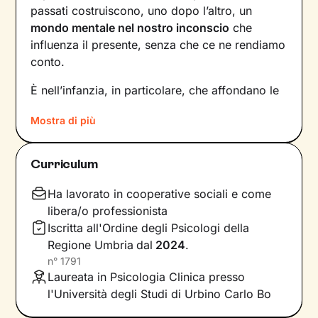
passati costruiscono, uno dopo l’altro, un
mondo mentale nel nostro inconscio
che
influenza il presente, senza che ce ne rendiamo
conto.
È nell’infanzia, in particolare, che affondano le
radici di tanti nostri modi di essere, di pensare
Mostra di più
e agire: le
esperienze vissute in famiglia
,
infatti, vengono apprese, memorizzate e
riproposte nelle relazioni successive.
Curriculum
Individuare e comprendere questi meccanismi -
che in età adulta si attivano in maniera
Ha lavorato in cooperative sociali e come
automatica - è la chiave per innescare il
libera/o professionista
cambiamento.
Iscritta all'Ordine degli Psicologi della
Regione Umbria
dal
2024
.
Conoscere noi stessi significa
portare alla luce
n°
1791
ciò che per tanto tempo è rimasto dietro le
Laureata in Psicologia Clinica presso
quinte: raggiungere questo tipo di
l'Università degli Studi di Urbino Carlo Bo
consapevolezza è il primo passo necessario