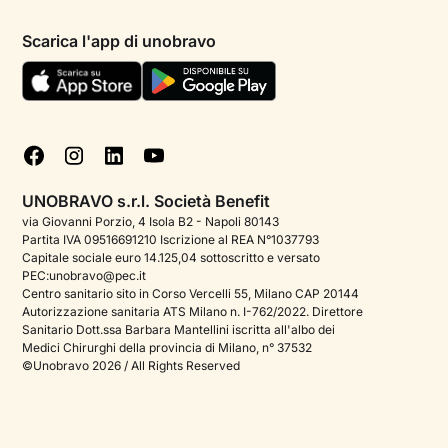
Informativa privacy paziente
Psicologi per aree di intervento
Scarica l'app di unobravo
Termini e condizioni
Aiuto urgente
Informativa Privacy
FAQ
Dichiarazione di Accessibilità
Blog
Cookie policy
Test psicologici
Gestisci cookie
UNOBRAVO s.r.l. Società Benefit
Podcast di psicologia
via Giovanni Porzio, 4 Isola B2 - Napoli 80143
Partita IVA 09516691210 Iscrizione al REA N°1037793
Corporate
Capitale sociale euro 14.125,04 sottoscritto e versato
PEC:unobravo@pec.it
Psicologo italiano all'estero
Centro sanitario sito in Corso Vercelli 55, Milano CAP 20144
Autorizzazione sanitaria ATS Milano n. I-762/2022. Direttore
Approfondimenti sulla salute mentale
Sanitario Dott.ssa Barbara Mantellini iscritta all'albo dei
Medici Chirurghi della provincia di Milano, n° 37532
Sala stampa
©Unobravo 2026 / All Rights Reserved
Bandi e premi
Posizioni aperte