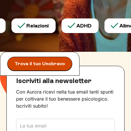
Relazioni
ADHD
Alimen
Trova il tuo Unobravo
Iscriviti alla newsletter
Con Aurora ricevi nella tua email tanti spunti
per coltivare il tuo benessere psicologico.
Iscriviti subito!