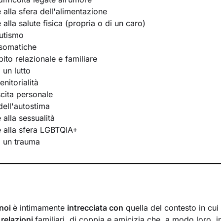
e alla sfera dell'alimentazione
e alla salute fisica (propria o di un caro)
utismo
osomatiche
bito relazionale e familiare
 un lutto
nitorialità
scita personale
ell'autostima
e alla sessualità
te alla sfera LGBTQIA+
i un trauma
 noi
è intimamente
intrecciata con
quella del contesto in cui
i
relazioni
familiari, di coppia e amicizia che, a modo loro, i