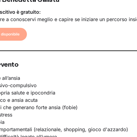
scitivo è gratuito:
re a conoscervi meglio e capire se iniziare un percorso ins
disponibile
rvento
 all’ansia
sivo-compulsivo
opria salute e ipocondria
ico e ansia acuta
li che generano forte ansia (fobie)
stress
ia
portamentali (relazionale, shopping, gioco d'azzardo)
ifficoltà legate all’umore