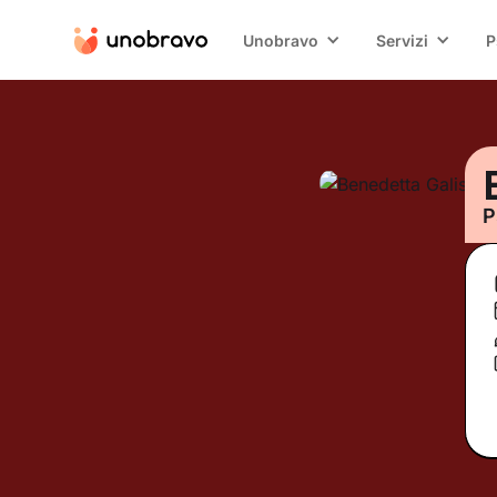
Unobravo
Servizi
P
P