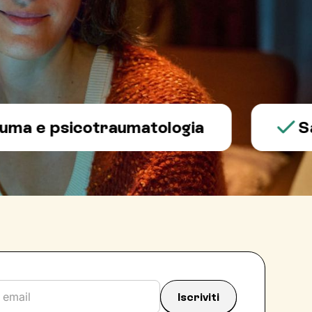
 psicotraumatologia
Salute