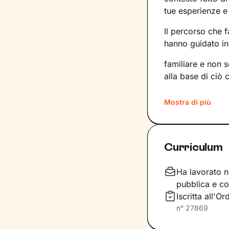
tue esperienze e
Il percorso che 
hanno guidato in 
familiare e non 
alla base di ciò 
Imparerai a trasf
Mostra di più
competenze e po
nuove strade da 
desideri.
Curriculum
Considera i nostr
completa libertà 
Ha lavorato ne
di
accoglienza, 
pubblica e co
racchiudi in te. 
Iscritta all'O
risoluzione, graz
n°
27869
tuo presente.