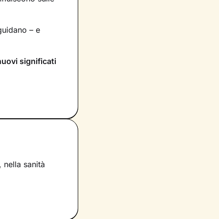
uidano – e
nuovi significati
rai dentro di te
compariranno
itivo
che
e provi in
eare un’atmosfera
 nella sanità
e risorse che
re la loro
vere al meglio il