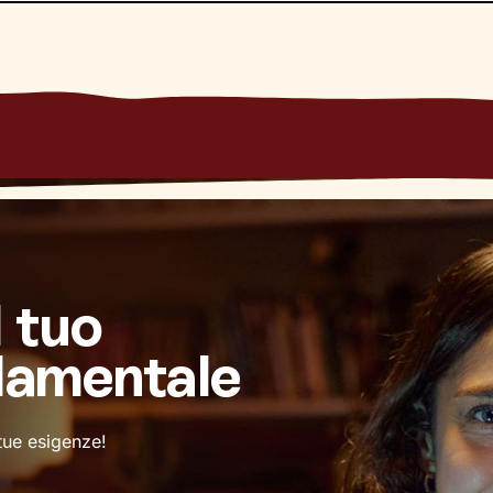
 questo percorso? A un modo inedito di affrontare gli eventi
essere
.
l tuo
damentale
 tue esigenze!