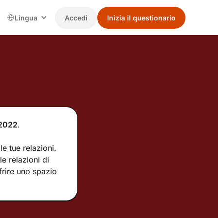
Lingua
Accedi
Inizia il questionario
2022
.
e tue relazioni.
e relazioni di
frire uno spazio