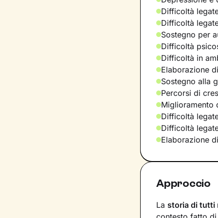
Difficoltà legat
Difficoltà legat
Sostegno per a
Difficoltà psic
Difficoltà in am
Elaborazione di
Sostegno alla ge
Percorsi di cre
Miglioramento d
Difficoltà legat
Difficoltà lega
Elaborazione d
Approccio
La
storia di tutti
contesto fatto d