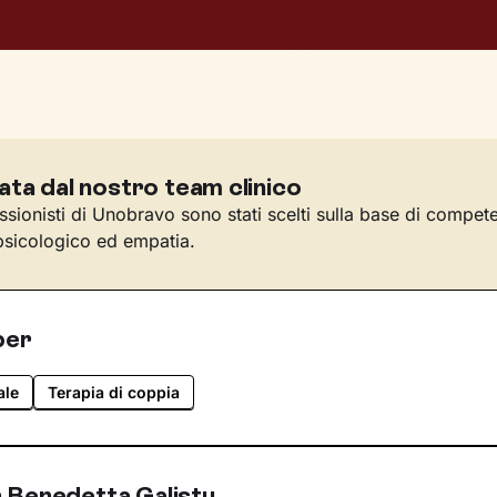
ata dal nostro team clinico
essionisti di Unobravo sono stati scelti sulla base di compet
sicologico ed empatia.
per
ale
Terapia di coppia
 Benedetta Galistu