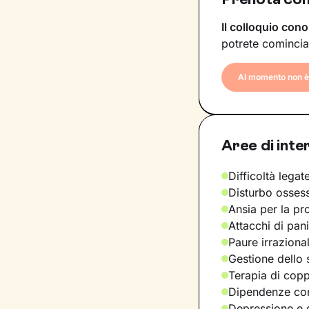
Il colloquio cono
potrete comincia
Al momento non è 
Aree di inte
Difficoltà legate
Disturbo osses
Ansia per la pr
Attacchi di pan
Paure irraziona
Gestione dello 
Terapia di copp
Dipendenze com
Depressione e d