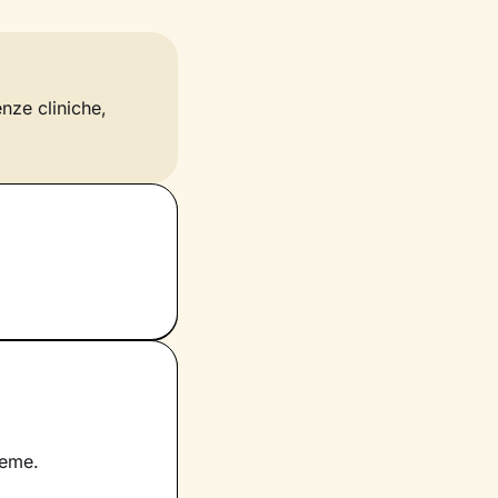
enze cliniche,
ieme.