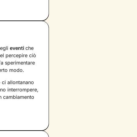
degli
eventi
che
nel percepire ciò
 fa sperimentare
certo modo.
 ci allontanano
ono interrompere,
un cambiamento
i che influenzano
pevolezza
, ci
 di nuove abilità