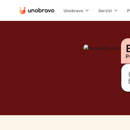
Unobravo
Servizi
P
P