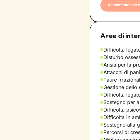
Al momento non è 
Aree di inte
Difficoltà legate
Disturbo osses
Ansia per la pr
Attacchi di pan
Paure irraziona
Gestione dello 
Difficoltà legat
Sostegno per a
Difficoltà psic
Difficoltà in am
Sostegno alla ge
Percorsi di cre
Miglioramento d