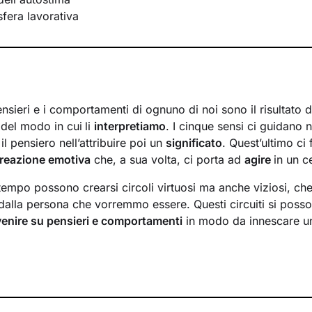
 sfera lavorativa
nsieri e i comportamenti di ognuno di noi sono il risultato 
del modo in cui
li
interpretiamo
. I cinque sensi ci guidano 
il pensiero nell’attribuire poi un
significato
. Quest’ultimo ci
reazione emotiva
che, a sua volta, ci porta ad
agire
in un 
tempo possono crearsi circoli virtuosi ma anche viziosi, che
dalla persona che vorremmo essere. Questi circuiti si poss
venire su pensieri e comportamenti
in modo da innescare 
ri andremo prima di tutto a indagare quali siano gli element
 degli eventi della tua vita. Una volta acquisita questa
consa
un
potenziamento delle tue risorse interne
e all’acquisizione