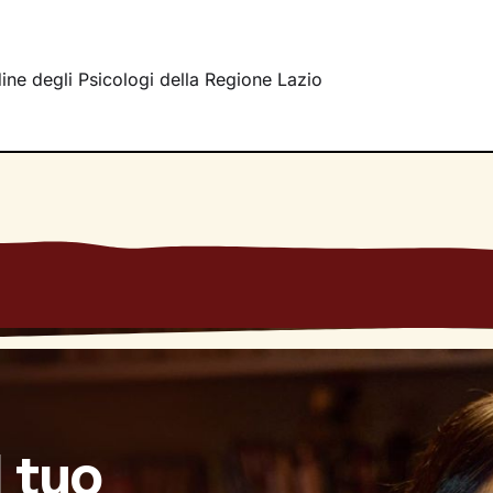
ere i tuoi obiettivi specifici.
 fianco per tutto il percorso, per allenarti con
esercizi e tec
lori, e per aiutarti a non perdere motivazione e determinazi
rdine degli Psicologi della Regione Lazio
 lavoro fatto? Il tanto desiderato
benessere
.
l tuo