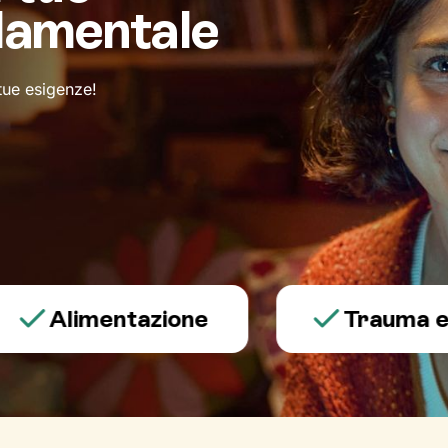
damentale
 tue esigenze!
Alimentazione
Trauma e psic