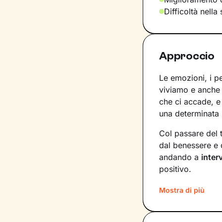
Difficoltà nella
Approccio
Le emozioni, i pe
viviamo e anche 
che ci accade, e 
una determinata
Col passare del 
dal benessere e 
andando a
inter
positivo.
Nei nostri incont
Mostra di più
l’interpretazione
dedicheremo a 