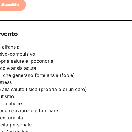
disponibile
rvento
 all’ansia
sivo-compulsivo
opria salute e ipocondria
ico e ansia acuta
li che generano forte ansia (fobie)
stress
e alla salute fisica (propria o di un caro)
utismo
osomatiche
bito relazionale e familiare
nitorialità
scita personale
ell'autostima