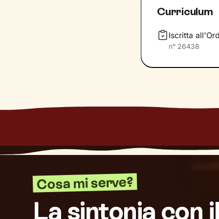
utili per raggiung
Curriculum
Io resterò al tuo
tuoi bisogni e va
Iscritta all'O
ricompensa per il
n°
26438
Cosa mi serve?
La sintonia con i