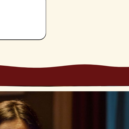
niche
in linea coi
one. La