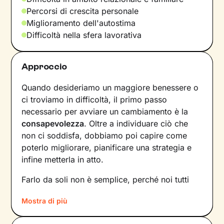
Percorsi di crescita personale
Miglioramento dell'autostima
Difficoltà nella sfera lavorativa
Approccio
Quando desideriamo un maggiore benessere o
ci troviamo in difficoltà, il primo passo
necessario per avviare un cambiamento è la
consapevolezza
. Oltre a individuare ciò che
non ci soddisfa, dobbiamo poi capire come
poterlo migliorare, pianificare una strategia e
infine metterla in atto.
Farlo da soli non è semplice, perché noi tutti
siamo talmente
abituati a un certo tipo di
Mostra di più
dinamiche
– interne e relazionali – che non le
notiamo nemmeno. Ecco perché l’intervento di