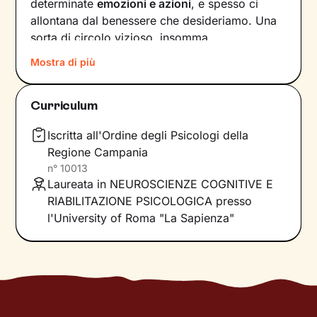
determinate
emozioni e azioni
, e spesso ci
allontana dal benessere che desideriamo. Una
sorta di circolo vizioso, insomma.
Mostra di più
Si può interrompere questo circuito,
innescando un
cambiamento che porti a una
maggiore serenità
? Certo che sì, andando a
Curriculum
intervenire proprio sui pensieri e i
comportamenti che lo generano.
Iscritta all'Ordine degli Psicologi della
Regione Campania
Il mio compito sarà quello di accompagnarti in
n°
10013
questo processo, aiutandoti prima di tutto a
Laureata in NEUROSCIENZE COGNITIVE E
diventare
consapevole di tutto quello
che
RIABILITAZIONE PSICOLOGICA presso
influenza l'interpretazione degli eventi della tua
l'University of Roma "La Sapienza"
vita. Ti insegnerò a
potenziare le tue risorse
,
acquisire nuove abilità e raggiungere obiettivi
specifici, attraverso
esercizi e tecniche
in linea
con i tuoi bisogni e valori.
Immagina il percorso come una scalata in