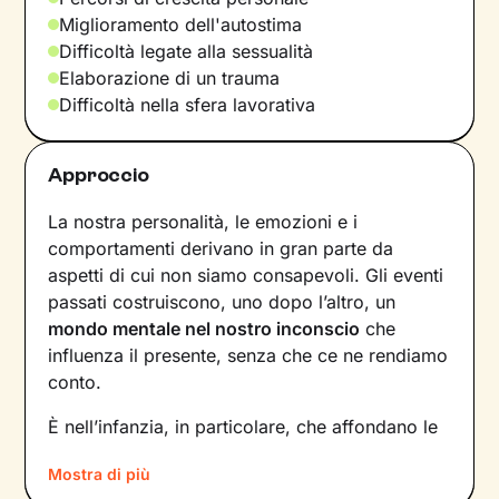
Miglioramento dell'autostima
Difficoltà legate alla sessualità
Elaborazione di un trauma
Difficoltà nella sfera lavorativa
Approccio
La nostra personalità, le emozioni e i
comportamenti derivano in gran parte da
aspetti di cui non siamo consapevoli. Gli eventi
passati costruiscono, uno dopo l’altro, un
mondo mentale nel nostro inconscio
che
influenza il presente, senza che ce ne rendiamo
conto.
È nell’infanzia, in particolare, che affondano le
radici di tanti nostri modi di essere, di pensare
Mostra di più
e agire: le
esperienze vissute in famiglia
,