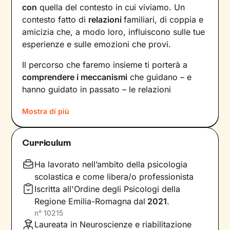
con
quella del contesto in cui viviamo. Un
contesto fatto di
relazioni
familiari, di coppia e
amicizia che, a modo loro, influiscono sulle tue
esperienze e sulle emozioni che provi.
Il percorso che faremo insieme ti porterà a
comprendere i meccanismi
che guidano – e
hanno guidato in passato – le relazioni
all’interno del tuo nucleo
Mostra di più
familiare e non solo. Vedrai il tuo mondo sotto
una luce diversa e scoprirai
nuovi significati
Curriculum
alla base di ciò che stai vivendo oggi.
Ha lavorato nell’ambito della psicologia
Imparerai a trasformare alcuni elementi che non
scolastica e come libera/o professionista
ti rappresentano più e scoprirai dentro di te
Iscritta all'Ordine degli Psicologi della
competenze e potenzialità
che non sapevi di
Regione Emilia-Romagna
dal
2021
.
avere. Davanti ai tuoi occhi compariranno
n°
10215
nuove strade da percorrere, un passo dopo
Laureata in Neuroscienze e riabilitazione
l’altro, verso il
cambiamento positivo
che