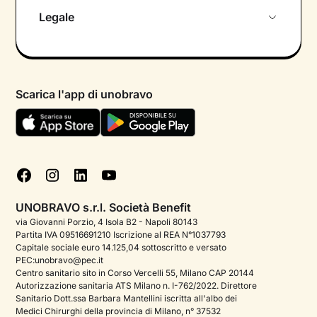
Chi siamo
Legale
Colloquio conoscitivo gratuito
Informativa privacy calendario
Psicologo in chat
Informativa privacy paziente
Psicologi per aree di intervento
Scarica l'app di unobravo
Termini e condizioni
Aiuto urgente
Informativa Privacy
FAQ
Dichiarazione di Accessibilità
Blog
Cookie policy
Test psicologici
Gestisci cookie
UNOBRAVO s.r.l. Società Benefit
Podcast di psicologia
via Giovanni Porzio, 4 Isola B2 - Napoli 80143
Partita IVA 09516691210 Iscrizione al REA N°1037793
Corporate
Capitale sociale euro 14.125,04 sottoscritto e versato
PEC:unobravo@pec.it
Psicologo italiano all'estero
Centro sanitario sito in Corso Vercelli 55, Milano CAP 20144
Autorizzazione sanitaria ATS Milano n. I-762/2022. Direttore
Sala stampa
Sanitario Dott.ssa Barbara Mantellini iscritta all'albo dei
Medici Chirurghi della provincia di Milano, n° 37532