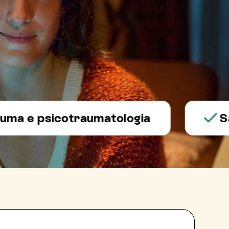
 psicotraumatologia
Salute