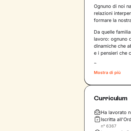
Ognuno di noi nas
relazioni interpe
formare la nostra
Da quelle familia
lavoro: ognuno de
dinamiche che a
e i pensieri che 
Per superare mo
quali siano gli e
Mostra di più
lavorare. In base
dentro di noi a
Curriculum
Il nostro percor
l’obiettivo di a
Non solo: svilup
Ha lavorato n
maniera più sod
Iscritta all'
n°
6367
Daremo il via a 