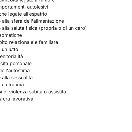
portamenti autolesivi
he legate all’espatrio
e alla sfera dell'alimentazione
e alla salute fisica (propria o di un caro)
osomatiche
bito relazionale e familiare
 un lutto
nitorialità
scita personale
ell'autostima
e alla sessualità
i un trauma
 di violenza subita o assistita
 sfera lavorativa