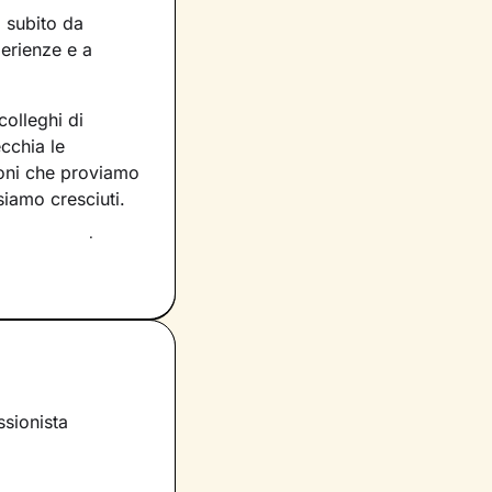
a subito da
perienze e a
colleghi di
cchia le
oni che proviamo
siamo cresciuti.
na comprendere
sfatti su cui
arlo, che sono già
e e avrà proprio
i sperimentando.
resente in
ssionista
rso il