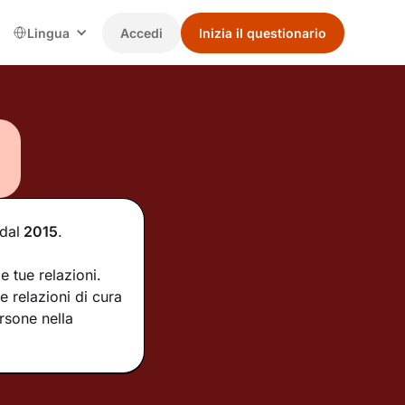
Lingua
Accedi
Inizia il questionario
dal
2015
.
e tue relazioni.
 relazioni di cura
rsone nella