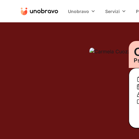
Unobravo
Servizi
P
P