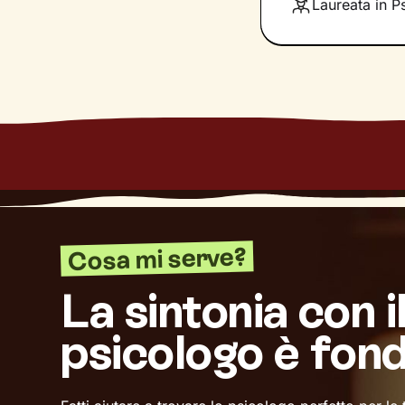
Laureata in Ps
benessere che de
Cosa mi serve?
La sintonia con i
psicologo è fon