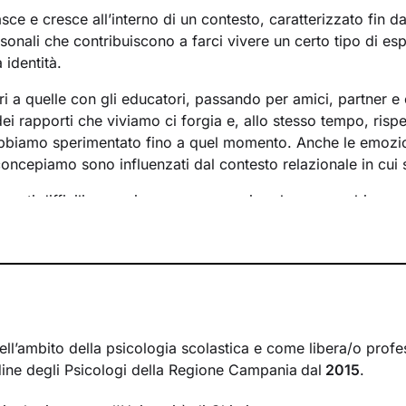
ce e cresce all’interno di un contesto, caratterizzato fin d
rsonali che contribuiscono a farci vivere un certo tipo di es
 identità.
ri a quelle con gli educatori, passando per amici, partner e 
i rapporti che viviamo ci forgia e, allo stesso tempo, rispe
bbiamo sperimentato fino a quel momento. Anche le emozi
concepiamo sono influenzati dal contesto relazionale in cui 
menti difficili e raggiungere un maggiore benessere bisog
lementi che non ci rappresentano più e quali i bisogni insoddi
 a questo si vanno a individuare le risorse necessarie per f
nche se spesso non ne siamo consapevoli.
so insieme si baserà su accoglienza, ascolto e comprension
ccompagnarti verso una nuova interpretazione di ciò che sta
pando nuovi pensieri e comportamenti, potrai vivere il tuo p
ell’ambito della psicologia scolastica e come libera/o profe
disfacente e serena.
Ordine degli Psicologi della Regione Campania
dal
2015
.
un cammino che ti condurrà su strade mai percorse prima, ve