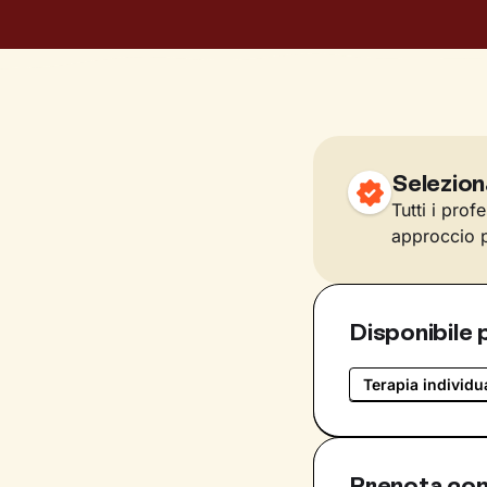
Selezion
Tutti i prof
approccio p
Disponibile 
Terapia individu
Prenota co