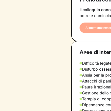
Il colloquio cono
potrete comincia
Al momento non è 
Aree di inte
Difficoltà legate
Disturbo osses
Ansia per la pr
Attacchi di pan
Paure irraziona
Gestione dello 
Terapia di copp
Dipendenze com
Depressione e d