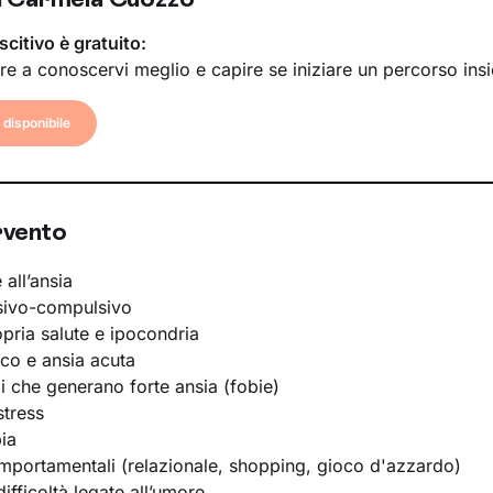
scitivo è gratuito:
re a conoscervi meglio e capire se iniziare un percorso ins
disponibile
rvento
 all’ansia
sivo-compulsivo
opria salute e ipocondria
ico e ansia acuta
li che generano forte ansia (fobie)
stress
ia
portamentali (relazionale, shopping, gioco d'azzardo)
ifficoltà legate all’umore