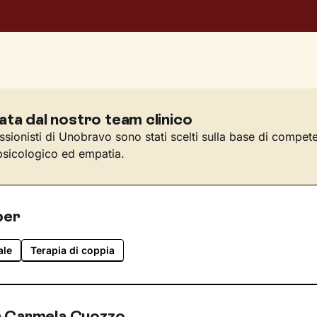
ata dal nostro team clinico
essionisti di Unobravo sono stati scelti sulla base di compet
sicologico ed empatia.
per
ale
Terapia di coppia
n Carmela Cuozzo