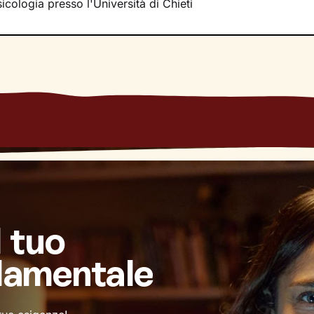
icologia presso l'Università di Chieti
sideri.
l tuo
damentale