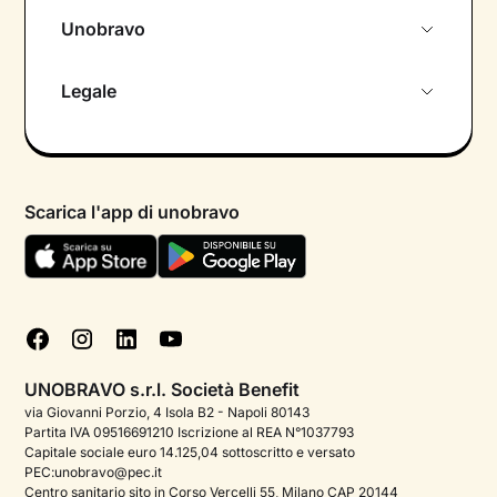
Unobravo
Chi siamo
Legale
Colloquio conoscitivo gratuito
Informativa privacy calendario
Psicologo in chat
Informativa privacy paziente
Psicologi per aree di intervento
Scarica l'app di unobravo
Termini e condizioni
Aiuto urgente
Informativa Privacy
FAQ
Dichiarazione di Accessibilità
Blog
Cookie policy
Test psicologici
Gestisci cookie
UNOBRAVO s.r.l. Società Benefit
Podcast di psicologia
via Giovanni Porzio, 4 Isola B2 - Napoli 80143
Partita IVA 09516691210 Iscrizione al REA N°1037793
Corporate
Capitale sociale euro 14.125,04 sottoscritto e versato
PEC:unobravo@pec.it
Psicologo italiano all'estero
Centro sanitario sito in Corso Vercelli 55, Milano CAP 20144