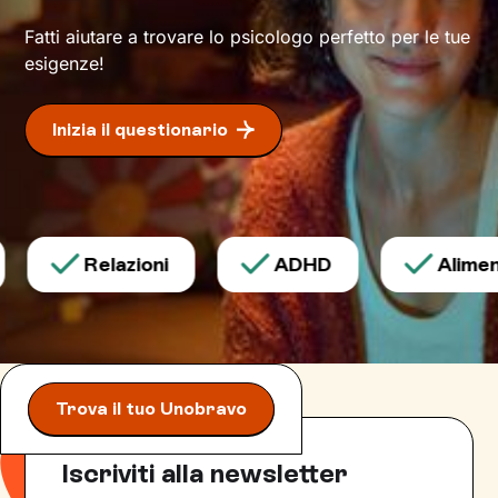
determinazione
per iniziare e portare a termine
Fatti aiutare a trovare lo psicologo perfetto per le tue
l’impresa, e arriverai alla tanto agognata vetta:
esigenze!
il tuo benessere.
Inizia il questionario
Relazioni
ADHD
Aliment
Trova il tuo Unobravo
Iscriviti alla newsletter