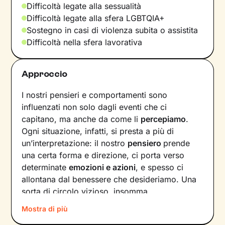
Difficoltà legate alla sessualità
Difficoltà legate alla sfera LGBTQIA+
Sostegno in casi di violenza subita o assistita
Difficoltà nella sfera lavorativa
Approccio
I nostri pensieri e comportamenti sono
influenzati non solo dagli eventi che ci
capitano, ma anche da come li
percepiamo
.
Ogni situazione, infatti, si presta a più di
un’interpretazione: il nostro
pensiero
prende
una certa forma e direzione, ci porta verso
determinate
emozioni e azioni
, e spesso ci
allontana dal benessere che desideriamo. Una
sorta di circolo vizioso, insomma.
Mostra di più
Si può interrompere questo circuito,
innescando un
cambiamento che porti a una