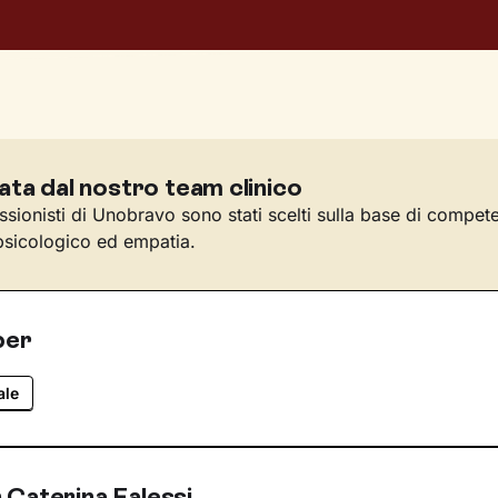
ata dal nostro team clinico
essionisti di Unobravo sono stati scelti sulla base di compet
sicologico ed empatia.
per
ale
 Caterina Falessi