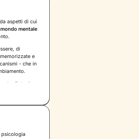
a aspetti di cui
n
mondo mentale
onto.
essere, di
, memorizzate e
canismi - che in
ambiamento.
asto dietro le
rio per
ecipazione,
tua vita e su
petti di te che ti
a psicologia