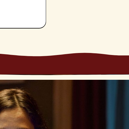
condo piano, e di
 nuove
.