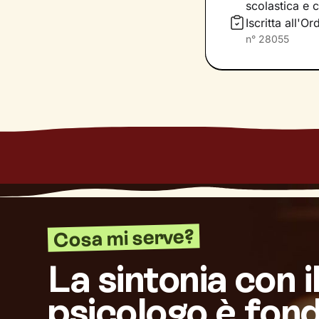
scolastica e 
Questo ti consent
Iscritta all'O
individuare risor
n°
28055
Cosa mi serve?
La sintonia con i
psicologo è fon