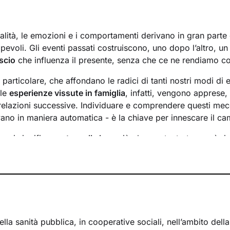
lità, le emozioni e i comportamenti derivano in gran parte d
evoli. Gli eventi passati costruiscono, uno dopo l’altro, u
scio
che influenza il presente, senza che ce ne rendiamo c
n particolare, che affondano le radici di tanti nostri modi di 
 le
esperienze vissute in famiglia
, infatti, vengono apprese
 relazioni successive. Individuare e comprendere questi mec
ivano in maniera automatica - è la chiave per innescare il c
essi significa
portare alla luce
ciò che per tanto tempo è rim
ere questo tipo di consapevolezza è il primo passo necessa
sente
dal passato
e viverlo con maggiore serenità.
 faremo insieme ti ascolterò sempre con attenzione e part
mergere ricordi significativi e riflessioni
approfondite sulla 
 con gli altri. Ti accompagnerò alla scoperta di tutti quegli as
i cui non sei ancora pienamente cosciente.
lla sanità pubblica, in cooperative sociali, nell’ambito dell