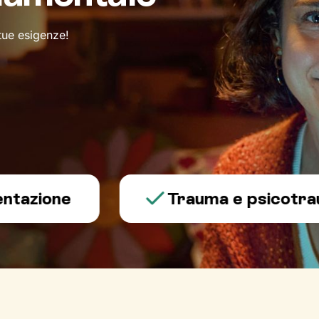
 tue esigenze!
one
Trauma e psicotraumato