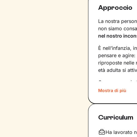
Approccio
La nostra persona
non siamo consap
nel nostro incon
È nell’infanzia, i
pensare e agire:
riproposte nelle
età adulta si att
Conoscere noi st
quinte: raggiung
Mostra di più
svincolare il pre
Nel percorso che
Curriculum
aiutandoti a far
e
come ti relazioni
definiscono ma d
Ha lavorato ne