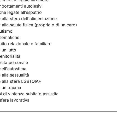
portamenti autolesivi
he legate all’espatrio
e alla sfera dell'alimentazione
e alla salute fisica (propria o di un caro)
utismo
osomatiche
bito relazionale e familiare
 un lutto
nitorialità
scita personale
ell'autostima
e alla sessualità
te alla sfera LGBTQIA+
i un trauma
 di violenza subita o assistita
 sfera lavorativa