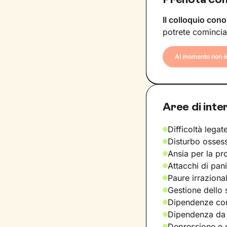
Il colloquio cono
potrete comincia
Al momento non è 
Aree di inte
Difficoltà legate
Disturbo osses
Ansia per la pr
Attacchi di pan
Paure irraziona
Gestione dello 
Dipendenze com
Dipendenza da
Depressione e d