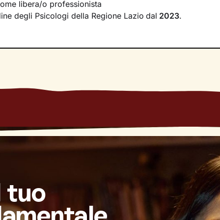
come libera/o professionista
irà di riscoprire alcune tue qualità che erano rimaste in se
rdine degli Psicologi della Regione Lazio
dal
2023
.
se interiori che ti permetteranno di
esprimerti con modalità
l tuo
damentale