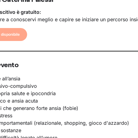
scitivo è gratuito:
re a conoscervi meglio e capire se iniziare un percorso ins
disponibile
rvento
 all’ansia
sivo-compulsivo
opria salute e ipocondria
ico e ansia acuta
li che generano forte ansia (fobie)
stress
portamentali (relazionale, shopping, gioco d'azzardo)
 sostanze
ifficoltà legate all’umore