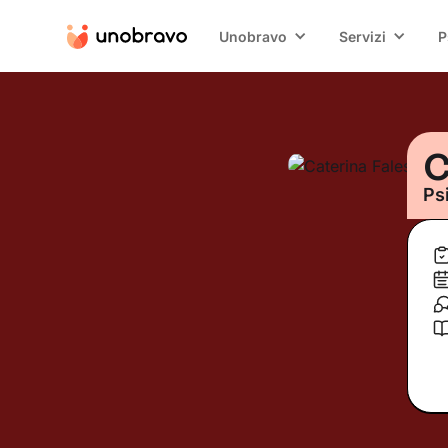
Unobravo
Servizi
P
C
Ps