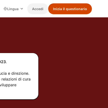
Lingua
Accedi
Inizia il questionario
023
.
ucia e direzione.
relazioni di cura
sviluppare