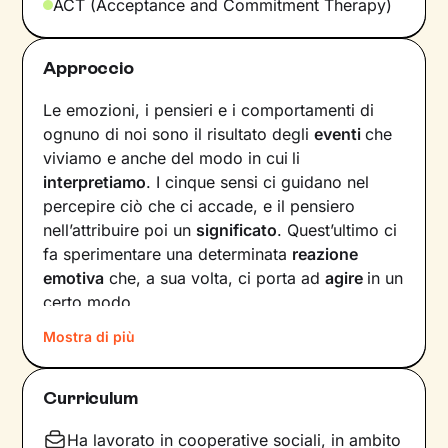
ACT (Acceptance and Commitment Therapy)
Approccio
Le emozioni, i pensieri e i comportamenti di
ognuno di noi sono il risultato degli
eventi
che
viviamo e anche del modo in cui
li
interpretiamo
. I cinque sensi ci guidano nel
percepire ciò che ci accade, e il pensiero
nell’attribuire poi un
significato
. Quest’ultimo ci
fa sperimentare una determinata
reazione
emotiva
che, a sua volta, ci porta ad
agire
in un
certo modo.
Mostra di più
Col passare del tempo possono crearsi circoli
virtuosi ma anche viziosi, che ci allontanano dal
benessere e dalla persona che vorremmo
Curriculum
essere. Questi circuiti si possono interrompere,
andando a
intervenire su pensieri e
Ha lavorato in cooperative sociali, in ambito