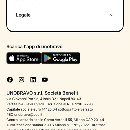
Chi siamo
Legale
Colloquio conoscitivo gratuito
Informativa privacy calendario
Psicologo in chat
Informativa privacy paziente
Psicologi per aree di intervento
Scarica l'app di unobravo
Termini e condizioni
Aiuto urgente
Informativa Privacy
FAQ
Dichiarazione di Accessibilità
Blog
Cookie policy
Test psicologici
Gestisci cookie
UNOBRAVO s.r.l. Società Benefit
Podcast di psicologia
via Giovanni Porzio, 4 Isola B2 - Napoli 80143
Partita IVA 09516691210 Iscrizione al REA N°1037793
Corporate
Capitale sociale euro 14.125,04 sottoscritto e versato
PEC:unobravo@pec.it
Psicologo italiano all'estero
Centro sanitario sito in Corso Vercelli 55, Milano CAP 20144
Autorizzazione sanitaria ATS Milano n. I-762/2022. Direttore
Approfondimenti sulla salute mentale