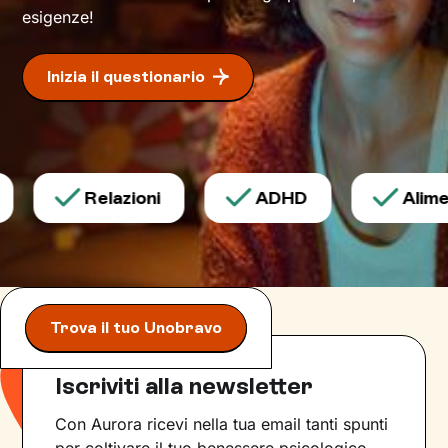
esigenze!
Inizia il questionario
Relazioni
ADHD
Aliment
Trova il tuo Unobravo
Iscriviti alla newsletter
Con Aurora ricevi nella tua email tanti spunti