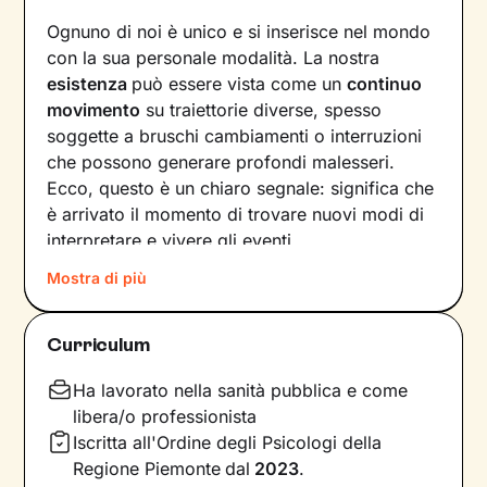
Ognuno di noi è unico e si inserisce nel mondo
con la sua personale modalità. La nostra
esistenza
può essere vista come un
continuo
movimento
su traiettorie diverse, spesso
soggette a bruschi cambiamenti o interruzioni
che possono generare profondi malesseri.
Ecco, questo è un chiaro segnale: significa che
è arrivato il momento di trovare nuovi modi di
interpretare e vivere gli eventi.
Mostra di più
Come farlo? Raccontando la nostra storia alla
ricerca di ciò che non ci rappresenta più, e
individuando
significati inediti in cui poterci
Curriculum
riconoscere
. In questo modo tracciamo una
nuova strada che ci consente di affrontare
Ha lavorato nella sanità pubblica e come
situazioni, relazioni ed emozioni in armonia con
libera/o professionista
i nostri bisogni e desideri più profondi.
Iscritta all'Ordine degli Psicologi della
Regione Piemonte
dal
2023
.
Il nostro percorso insieme si baserà su un