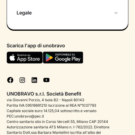
Chi siamo
Legale
Colloquio conoscitivo gratuito
Informativa privacy calendario
Psicologo in chat
Informativa privacy paziente
Psicologi per aree di intervento
Scarica l'app di unobravo
Termini e condizioni
Aiuto urgente
Informativa Privacy
FAQ
Dichiarazione di Accessibilità
Blog
Cookie policy
Test psicologici
Gestisci cookie
UNOBRAVO s.r.l. Società Benefit
Podcast di psicologia
via Giovanni Porzio, 4 Isola B2 - Napoli 80143
Partita IVA 09516691210 Iscrizione al REA N°1037793
Corporate
Capitale sociale euro 14.125,04 sottoscritto e versato
PEC:unobravo@pec.it
Psicologo italiano all'estero
Centro sanitario sito in Corso Vercelli 55, Milano CAP 20144
Autorizzazione sanitaria ATS Milano n. I-762/2022. Direttore
Sala stampa
Sanitario Dott.ssa Barbara Mantellini iscritta all'albo dei