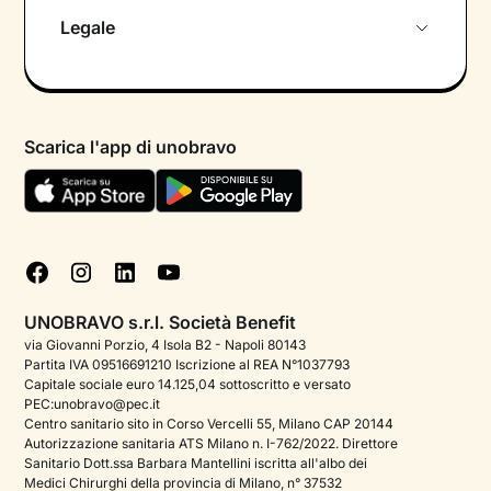
Chi siamo
Legale
Colloquio conoscitivo gratuito
Informativa privacy calendario
Psicologo in chat
Informativa privacy paziente
Psicologi per aree di intervento
Scarica l'app di unobravo
Termini e condizioni
Aiuto urgente
Informativa Privacy
FAQ
Dichiarazione di Accessibilità
Blog
Cookie policy
Test psicologici
Gestisci cookie
UNOBRAVO s.r.l. Società Benefit
Podcast di psicologia
via Giovanni Porzio, 4 Isola B2 - Napoli 80143
Partita IVA 09516691210 Iscrizione al REA N°1037793
Corporate
Capitale sociale euro 14.125,04 sottoscritto e versato
PEC:unobravo@pec.it
Psicologo italiano all'estero
Centro sanitario sito in Corso Vercelli 55, Milano CAP 20144
Autorizzazione sanitaria ATS Milano n. I-762/2022. Direttore
Sala stampa
Sanitario Dott.ssa Barbara Mantellini iscritta all'albo dei
Medici Chirurghi della provincia di Milano, n° 37532