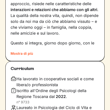
approccio, risiede nelle caratteristiche delle
interazioni e relazioni che abbiamo con gli altri
.
La qualità della nostra vita, quindi, non dipende
solo da noi ma da ciò che abbiamo vissuto – e
che viviamo oggi – in famiglia, nella coppia,
nelle amicizie e sul lavoro.
Questo si integra, giorno dopo giorno, con le
nostre
percezioni
e con i
pensieri
, andando a
Mostra di più
influire sulle
emozioni
che proviamo, sui
comportamenti
che mettiamo in atto e sul
modo in cui
comunichiamo
. Il risultato è una
Curriculum
sintesi unica tra questi diversi aspetti: siamo
noi, con la nostra individualità.
Ha lavorato in cooperative sociali e come
libera/o professionista
Sul
ponte che si crea tra il mondo interno e
Iscritto all'Ordine degli Psicologi della
quello esterno
si inserisce il lavoro che faremo
Regione Toscana
dal
2022
.
insieme, che andrà a comprendere nel passato
n°
9733
della tua storia e a ricostruire ciò che fa parte
Laureato in Psicologia del Ciclo di Vita e