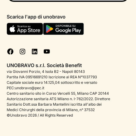
Psicologo in chat
Informativa privacy paziente
Psicologi per aree di intervento
Scarica l'app di unobravo
Termini e condizioni
Aiuto urgente
Informativa Privacy
FAQ
Dichiarazione di Accessibilità
Blog
Cookie policy
Test psicologici
Gestisci cookie
UNOBRAVO s.r.l. Società Benefit
Podcast di psicologia
via Giovanni Porzio, 4 Isola B2 - Napoli 80143
Partita IVA 09516691210 Iscrizione al REA N°1037793
Corporate
Capitale sociale euro 14.125,04 sottoscritto e versato
PEC:unobravo@pec.it
Psicologo italiano all'estero
Centro sanitario sito in Corso Vercelli 55, Milano CAP 20144
Autorizzazione sanitaria ATS Milano n. I-762/2022. Direttore
Approfondimenti sulla salute mentale
Sanitario Dott.ssa Barbara Mantellini iscritta all'albo dei
Medici Chirurghi della provincia di Milano, n° 37532
Sala stampa
©Unobravo 2026 / All Rights Reserved
Bandi e premi