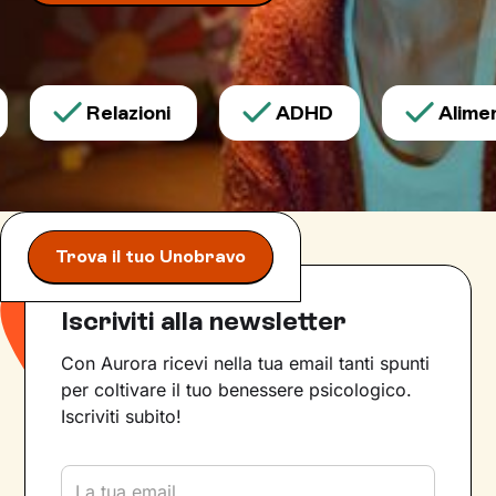
Relazioni
ADHD
Aliment
Trova il tuo Unobravo
Iscriviti alla newsletter
Con Aurora ricevi nella tua email tanti spunti
per coltivare il tuo benessere psicologico.
Iscriviti subito!