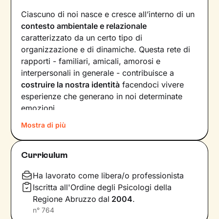
Ciascuno di noi nasce e cresce all’interno di un
contesto ambientale e relazionale
caratterizzato da un certo tipo di
organizzazione e di dinamiche. Questa rete di
rapporti - familiari, amicali, amorosi e
interpersonali in generale - contribuisce a
costruire la nostra identità
facendoci vivere
esperienze che generano in noi determinate
emozioni.
Mostra di più
Quando il benessere viene a mancare, la
motivazione è da ricercare proprio all’interno
delle dinamiche relazionali, passate e presenti.
Curriculum
Nel nostro percorso insieme andremo a
lavorare prima di tutto sulla
consapevolezza
,
Ha lavorato come libera/o professionista
poi sulla
costruzione di nuovi significati
che ti
Iscritta all'Ordine degli Psicologi della
aiuteranno a vedere il mondo sotto una luce
Regione Abruzzo
dal
2004
.
diversa.
n°
764