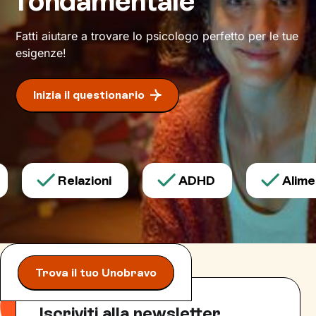
fondamentale
di individuare risorse interiori che ti
permetteranno di
esprimerti con modalità
Fatti aiutare a trovare lo psicologo perfetto per le tue
nuove
.
esigenze!
Inizia il questionario
Relazioni
ADHD
Aliment
Trova il tuo Unobravo
Iscriviti alla newsletter