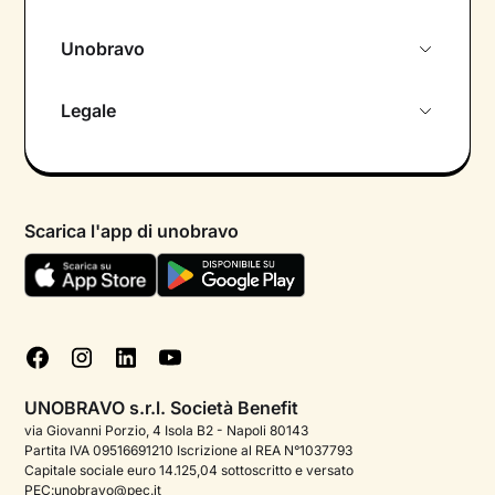
Unobravo
Chi siamo
Legale
Colloquio conoscitivo gratuito
Informativa privacy calendario
Psicologo in chat
Informativa privacy paziente
Psicologi per aree di intervento
Scarica l'app di unobravo
Termini e condizioni
Aiuto urgente
Informativa Privacy
FAQ
Dichiarazione di Accessibilità
Blog
Cookie policy
Test psicologici
Gestisci cookie
UNOBRAVO s.r.l. Società Benefit
Podcast di psicologia
via Giovanni Porzio, 4 Isola B2 - Napoli 80143
Partita IVA 09516691210 Iscrizione al REA N°1037793
Corporate
Capitale sociale euro 14.125,04 sottoscritto e versato
PEC:unobravo@pec.it