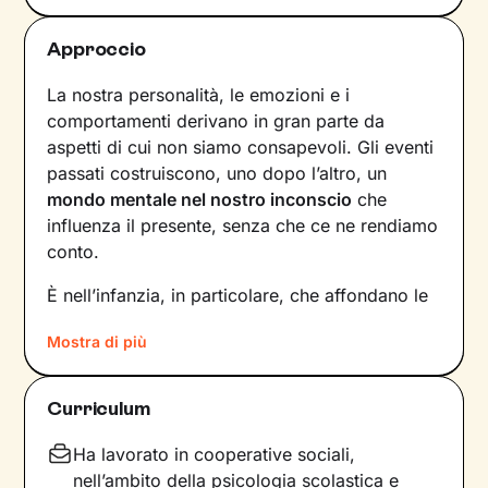
Approccio
La nostra personalità, le emozioni e i
comportamenti derivano in gran parte da
aspetti di cui non siamo consapevoli. Gli eventi
passati costruiscono, uno dopo l’altro, un
mondo mentale nel nostro inconscio
che
influenza il presente, senza che ce ne rendiamo
conto.
È nell’infanzia, in particolare, che affondano le
radici di tanti nostri modi di essere, di pensare
Mostra di più
e agire: le
esperienze vissute in famiglia
,
infatti, vengono apprese, memorizzate e
riproposte nelle relazioni successive.
Curriculum
Individuare e comprendere questi meccanismi -
che in età adulta si attivano in maniera
Ha lavorato in cooperative sociali,
automatica - è la chiave per innescare il
nell’ambito della psicologia scolastica e