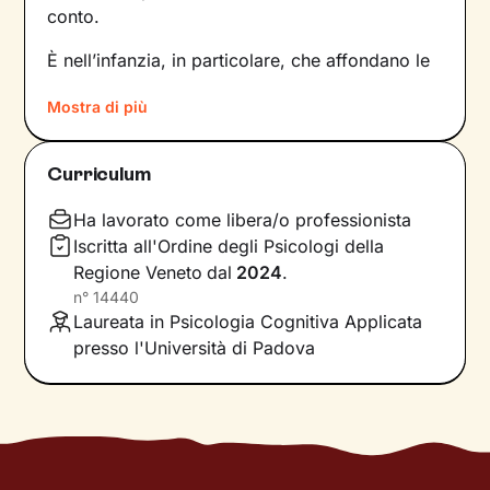
conto.
È nell’infanzia, in particolare, che affondano le
radici di tanti nostri modi di essere, di pensare
Mostra di più
e agire: le
esperienze vissute in famiglia
,
infatti, vengono apprese, memorizzate e
riproposte nelle relazioni successive.
Curriculum
Individuare e comprendere questi meccanismi -
che in età adulta si attivano in maniera
Ha lavorato come libera/o professionista
automatica - è la chiave per innescare il
Iscritta all'Ordine degli Psicologi della
cambiamento.
Regione Veneto
dal
2024
.
n°
14440
Conoscere noi stessi significa
portare alla luce
Laureata in Psicologia Cognitiva Applicata
ciò che per tanto tempo è rimasto dietro le
presso l'Università di Padova
quinte: raggiungere questo tipo di
consapevolezza è il primo passo necessario
per
svincolare il presente
dal passato
e viverlo
con maggiore serenità.
Nel percorso che faremo insieme ti ascolterò