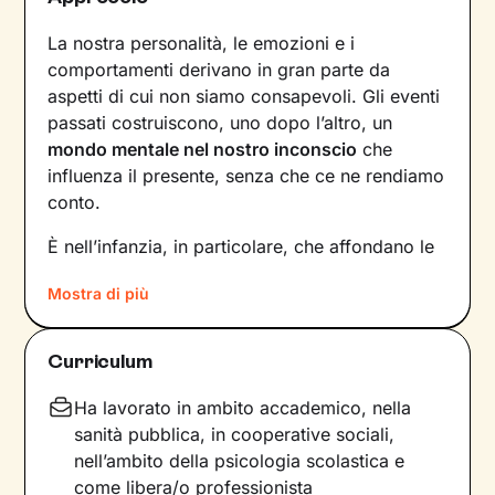
La nostra personalità, le emozioni e i
comportamenti derivano in gran parte da
aspetti di cui non siamo consapevoli. Gli eventi
passati costruiscono, uno dopo l’altro, un
mondo mentale nel nostro inconscio
che
influenza il presente, senza che ce ne rendiamo
conto.
È nell’infanzia, in particolare, che affondano le
radici di tanti nostri modi di essere, di pensare
Mostra di più
e agire: le
esperienze vissute in famiglia
,
infatti, vengono apprese, memorizzate e
riproposte nelle relazioni successive.
Curriculum
Individuare e comprendere questi meccanismi -
che in età adulta si attivano in maniera
Ha lavorato in ambito accademico, nella
automatica - è la chiave per innescare il
sanità pubblica, in cooperative sociali,
cambiamento.
nell’ambito della psicologia scolastica e
come libera/o professionista