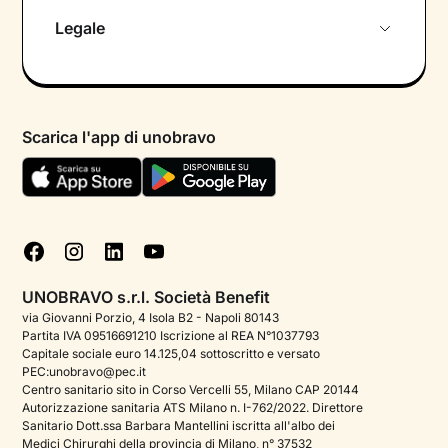
Chi siamo
Legale
Colloquio conoscitivo gratuito
Informativa privacy calendario
Psicologo in chat
Informativa privacy paziente
Psicologi per aree di intervento
Scarica l'app di unobravo
Termini e condizioni
Aiuto urgente
Informativa Privacy
FAQ
Dichiarazione di Accessibilità
Blog
Cookie policy
Test psicologici
Gestisci cookie
UNOBRAVO s.r.l. Società Benefit
Podcast di psicologia
via Giovanni Porzio, 4 Isola B2 - Napoli 80143
Partita IVA 09516691210 Iscrizione al REA N°1037793
Corporate
Capitale sociale euro 14.125,04 sottoscritto e versato
PEC:unobravo@pec.it
Psicologo italiano all'estero
Centro sanitario sito in Corso Vercelli 55, Milano CAP 20144
Autorizzazione sanitaria ATS Milano n. I-762/2022. Direttore
Sala stampa
Sanitario Dott.ssa Barbara Mantellini iscritta all'albo dei
Medici Chirurghi della provincia di Milano, n° 37532