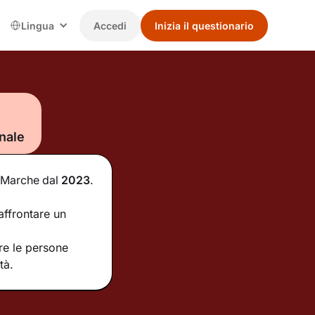
Lingua
Accedi
Inizia il questionario
nale
e Marche
dal
2023
.
affrontare un
re le persone
tà.