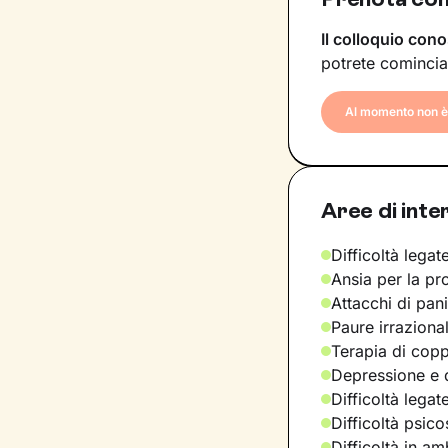
Il colloquio cono
potrete comincia
Al momento non è 
Aree di inte
Difficoltà legate
Ansia per la pr
Attacchi di pan
Paure irraziona
Terapia di copp
Depressione e d
Difficoltà legat
Difficoltà psic
Difficoltà in am