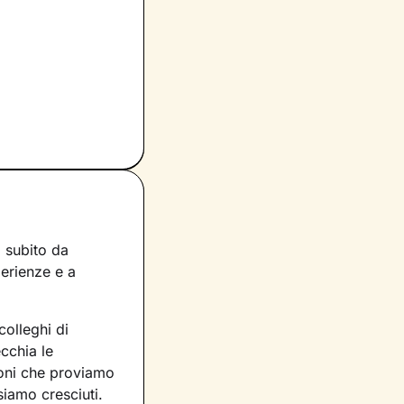
a subito da
perienze e a
colleghi di
cchia le
oni che proviamo
siamo cresciuti.