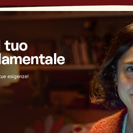
l tuo
damentale
 tue esigenze!