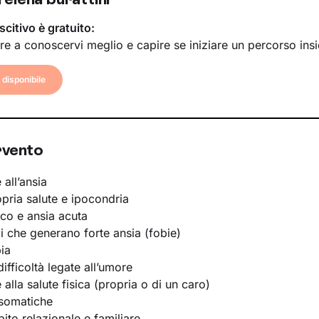
scitivo è gratuito:
re a conoscervi meglio e capire se iniziare un percorso ins
disponibile
rvento
 all’ansia
opria salute e ipocondria
ico e ansia acuta
li che generano forte ansia (fobie)
ia
ifficoltà legate all’umore
e alla salute fisica (propria o di un caro)
osomatiche
bito relazionale e familiare