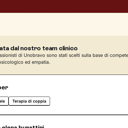
ata dal nostro team clinico
essionisti di Unobravo sono stati scelti sulla base di compet
sicologico ed empatia.
per
ale
Terapia di coppia
elena burattini