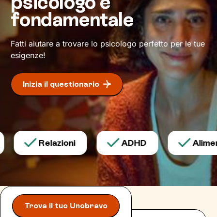
psicologo è
fondamentale
Fatti aiutare a trovare lo psicologo perfetto per le tue
esigenze!
Inizia il questionario
Relazioni
ADHD
Aliment
Trova il tuo Unobravo