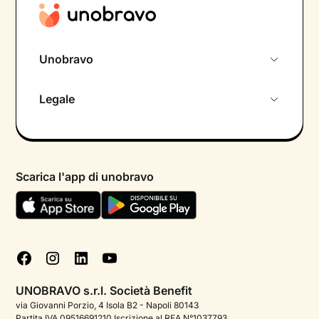
Unobravo
Chi siamo
Legale
Colloquio conoscitivo gratuito
Informativa privacy calendario
Psicologo in chat
Informativa privacy paziente
Psicologi per aree di intervento
Scarica l'app di unobravo
Termini e condizioni
Aiuto urgente
Informativa Privacy
FAQ
Dichiarazione di Accessibilità
Blog
Cookie policy
Test psicologici
Gestisci cookie
UNOBRAVO s.r.l. Società Benefit
Podcast di psicologia
via Giovanni Porzio, 4 Isola B2 - Napoli 80143
Partita IVA 09516691210 Iscrizione al REA N°1037793