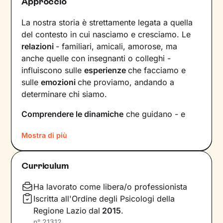
Approccio
La nostra storia è strettamente legata a quella
del contesto in cui nasciamo e cresciamo. Le
relazioni
- familiari, amicali, amorose, ma
anche quelle con insegnanti o colleghi -
influiscono sulle
esperienze
che facciamo e
sulle
emozioni
che proviamo, andando a
determinare chi siamo.
Comprendere le dinamiche
che guidano - e
hanno guidato in passato - le tue relazioni è
Mostra di più
fondamentale per poter capire chi sei, per
vedere tutto il tuo mondo sotto una luce
diversa e dare nuovi significati a ciò che ti
Curriculum
accade.
Ha lavorato come libera/o professionista
Nei nostri incontri avrò cura di creare un clima
Iscritta all'Ordine degli Psicologi della
di ascolto e comprensione, così che tu possa
Regione Lazio
dal
2015
.
condividere ciò che pensi e provi in libertà
,
n°
21312