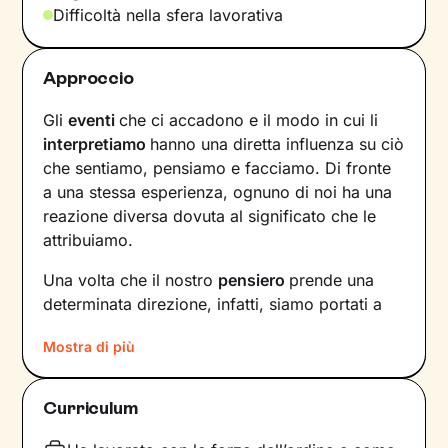
Difficoltà nella sfera lavorativa
Approccio
Gli
eventi
che ci accadono e il modo in cui li
interpretiamo
hanno una diretta influenza su ciò
che sentiamo, pensiamo e facciamo. Di fronte
a una stessa esperienza, ognuno di noi ha una
reazione diversa dovuta al significato che le
attribuiamo.
Una volta che il nostro
pensiero
prende una
determinata direzione, infatti, siamo portati a
provare un certo tipo di
emozioni
e ad
agire
in
Mostra di più
modi che possono ostacolare il nostro
benessere.
Curriculum
Per interrompere questo il circolo vizioso e
innescare un cambiamento positivo
, è