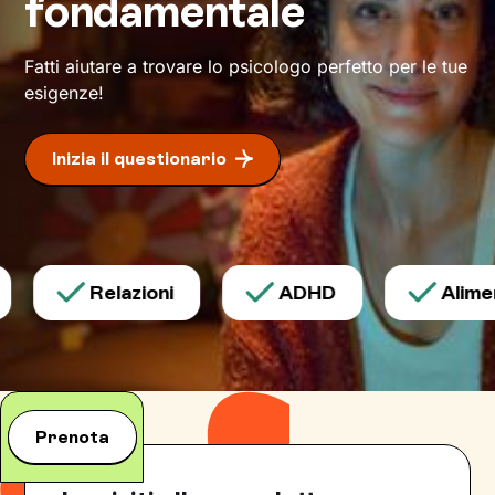
fondamentale
benessere
.
Fatti aiutare a trovare lo psicologo perfetto per le tue
esigenze!
Inizia il questionario
Relazioni
ADHD
Alimen
Prenota