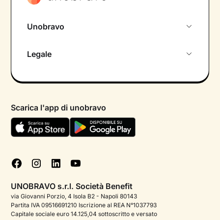
Unobravo
Chi siamo
Legale
Colloquio conoscitivo gratuito
Informativa privacy calendario
Psicologo in chat
Informativa privacy paziente
Psicologi per aree di intervento
Scarica l'app di unobravo
Termini e condizioni
Aiuto urgente
Informativa Privacy
FAQ
Dichiarazione di Accessibilità
Blog
Cookie policy
Test psicologici
Gestisci cookie
UNOBRAVO s.r.l. Società Benefit
Podcast di psicologia
via Giovanni Porzio, 4 Isola B2 - Napoli 80143
Partita IVA 09516691210 Iscrizione al REA N°1037793
Corporate
Capitale sociale euro 14.125,04 sottoscritto e versato