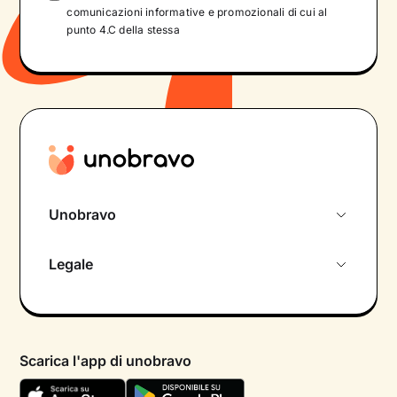
comunicazioni informative e promozionali di cui al
punto 4.C della stessa
Unobravo
Chi siamo
Legale
Colloquio conoscitivo gratuito
Informativa privacy calendario
Psicologo in chat
Informativa privacy paziente
Psicologi per aree di intervento
Scarica l'app di unobravo
Termini e condizioni
Aiuto urgente