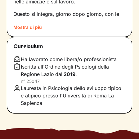
nelle amicizie e sul lavoro.
Questo si integra, giorno dopo giorno, con le
nostre percezioni e con i pensieri, andando a
Mostra di più
influire sulle emozioni che proviamo, sui
comportamenti che mettiamo in atto e sul
modo in cui comunichiamo. Il risultato è una
Curriculum
sintesi unica tra questi diversi aspetti: siamo
noi, con la nostra individualità.
Ha lavorato come libera/o professionista
Iscritta all'Ordine degli Psicologi della
Sul ponte che si crea tra il mondo interno e
Regione Lazio
dal
2019
.
quello esterno si inserisce il lavoro che faremo
n°
25047
insieme, che andrà a comprendere nel passato
Laureata in Psicologia dello sviluppo tipico
della tua storia e a ricostruire ciò che fa parte
e atipico presso l'Università di Roma La
del tuo presente. La voglia di cambiamento
Sapienza
sarà la motivazione necessaria per muovere i
primi passi lungo un percorso che ti porterà
verso un benessere sempre crescente.
Ti guiderò a scoprire le tue risorse interiori e a