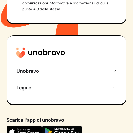
comunicazioni informative e promozionali di cui al
punto 4.C della stessa
Unobravo
Chi siamo
Legale
Colloquio conoscitivo gratuito
Informativa privacy calendario
Psicologo in chat
Informativa privacy paziente
Psicologi per aree di intervento
Scarica l'app di unobravo
Termini e condizioni
Aiuto urgente