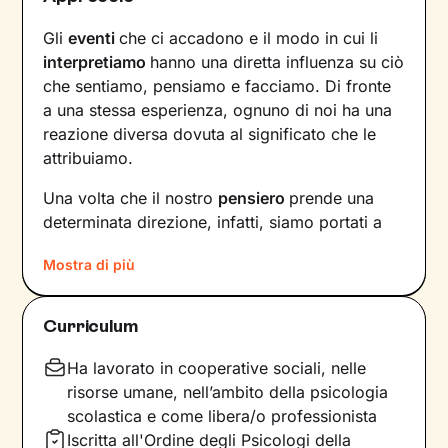
Gli
eventi
che ci accadono e il modo in cui li
interpretiamo
hanno una diretta influenza su ciò
che sentiamo, pensiamo e facciamo. Di fronte
a una stessa esperienza, ognuno di noi ha una
reazione diversa dovuta al significato che le
attribuiamo.
Una volta che il nostro
pensiero
prende una
determinata direzione, infatti, siamo portati a
provare un certo tipo di
emozioni
e ad
agire
in
Mostra di più
modi che possono ostacolare il nostro
benessere.
Curriculum
Per interrompere questo circolo vizioso e
innescare un cambiamento positivo
, è
Ha lavorato in cooperative sociali, nelle
necessario individuare pensieri e
risorse umane, nell’ambito della psicologia
comportamenti che causano emozioni
scolastica e come libera/o professionista
spiacevoli e andare a lavorare su di essi.
Iscritta all'Ordine degli Psicologi della