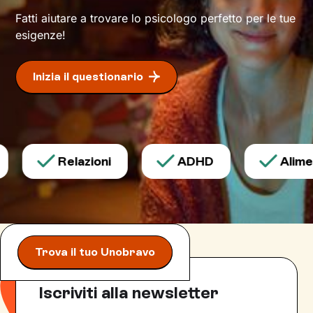
Fatti aiutare a trovare lo psicologo perfetto per le tue
esigenze!
Inizia il questionario
Relazioni
ADHD
Aliment
Trova il tuo Unobravo
Iscriviti alla newsletter