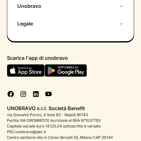
Unobravo
Chi siamo
Legale
Colloquio conoscitivo gratuito
Informativa privacy calendario
Psicologo in chat
Informativa privacy paziente
Psicologi per aree di intervento
Scarica l'app di unobravo
Termini e condizioni
Aiuto urgente
Informativa Privacy
FAQ
Dichiarazione di Accessibilità
Blog
Cookie policy
Test psicologici
Gestisci cookie
UNOBRAVO s.r.l. Società Benefit
Podcast di psicologia
via Giovanni Porzio, 4 Isola B2 - Napoli 80143
Partita IVA 09516691210 Iscrizione al REA N°1037793
Corporate
Capitale sociale euro 14.125,04 sottoscritto e versato
PEC:unobravo@pec.it
Psicologo italiano all'estero
Centro sanitario sito in Corso Vercelli 55, Milano CAP 20144