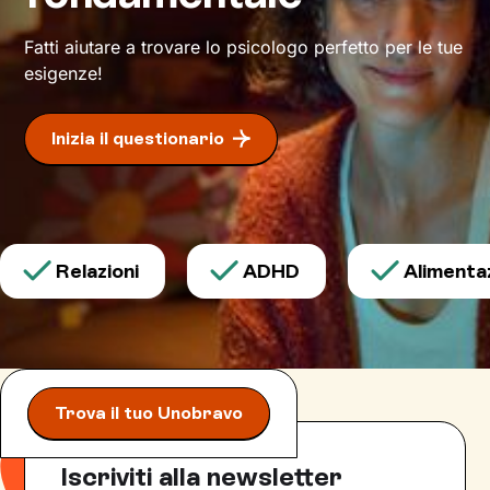
meglio il tuo presente.
Fatti aiutare a trovare lo psicologo perfetto per le tue
Dove ti condurrà questo percorso? A un modo
esigenze!
inedito di affrontare gli eventi della vita e a un
maggiore benessere
.
Inizia il questionario
Relazioni
ADHD
Alimentazi
Trova il tuo Unobravo
Iscriviti alla newsletter