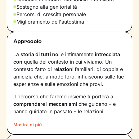
Sostegno alla genitorialità
Percorsi di crescita personale
Miglioramento dell'autostima
Approccio
La
storia di tutti noi
è intimamente
intrecciata
con
quella del contesto in cui viviamo. Un
contesto fatto di
relazioni
familiari, di coppia e
amicizia che, a modo loro, influiscono sulle tue
esperienze e sulle emozioni che provi.
Il percorso che faremo insieme ti porterà a
comprendere i meccanismi
che guidano – e
hanno guidato in passato – le relazioni
all’interno del tuo nucleo familiare e non solo.
Mostra di più
Vedrai il tuo mondo sotto una luce diversa e
scoprirai
nuovi significati
alla base di ciò che