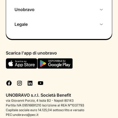
Unobravo
Chi siamo
Legale
Colloquio conoscitivo gratuito
Informativa privacy calendario
Psicologo in chat
Informativa privacy paziente
Psicologi per aree di intervento
Scarica l'app di unobravo
Termini e condizioni
Aiuto urgente
Informativa Privacy
FAQ
Dichiarazione di Accessibilità
Blog
Cookie policy
Test psicologici
Gestisci cookie
UNOBRAVO s.r.l. Società Benefit
Podcast di psicologia
via Giovanni Porzio, 4 Isola B2 - Napoli 80143
Partita IVA 09516691210 Iscrizione al REA N°1037793
Corporate
Capitale sociale euro 14.125,04 sottoscritto e versato
PEC:unobravo@pec.it