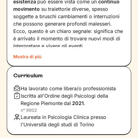
esistenza
può essere vista come un
continuo
movimento
su traiettorie diverse, spesso
soggette a bruschi cambiamenti o interruzioni
che possono generare profondi malesseri.
Ecco, questo è un chiaro segnale: significa che
è arrivato il momento di trovare nuovi modi di
interpretare e vivere gli eventi.
Mostra di più
Come farlo? Raccontando la nostra storia alla
ricerca di ciò che non ci rappresenta più, e
individuando
significati inediti in cui poterci
Curriculum
riconoscere
. In questo modo tracciamo una
nuova strada che ci consente di affrontare
Ha lavorato come libera/o professionista
situazioni, relazioni ed emozioni in armonia con
Iscritta all'Ordine degli Psicologi della
i nostri bisogni e desideri più profondi.
Regione Piemonte
dal
2021
.
n°
9902
Il nostro percorso insieme si baserà su un
Laureata in Psicologia Clinica presso
ascolto attivo, privo di giudizio, e sulla
l'Università degli studi di Torino
costruzione di una relazione accogliente
e di
supporto. Ci concentreremo poi sul presente,