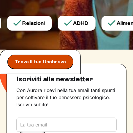
Relazioni
ADHD
Aliment
Trova il tuo Unobravo
Iscriviti alla newsletter
Con Aurora ricevi nella tua email tanti spunti
per coltivare il tuo benessere psicologico.
Iscriviti subito!