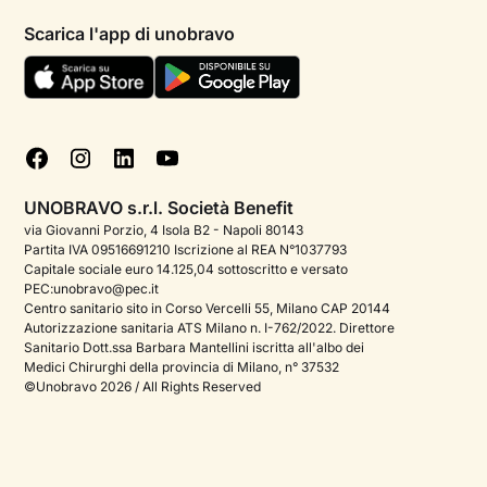
Informativa privacy paziente
Psicologi per aree di intervento
Scarica l'app di unobravo
Termini e condizioni
Aiuto urgente
Informativa Privacy
FAQ
Dichiarazione di Accessibilità
Blog
Cookie policy
Test psicologici
Gestisci cookie
UNOBRAVO s.r.l. Società Benefit
Podcast di psicologia
via Giovanni Porzio, 4 Isola B2 - Napoli 80143
Partita IVA 09516691210 Iscrizione al REA N°1037793
Corporate
Capitale sociale euro 14.125,04 sottoscritto e versato
PEC:unobravo@pec.it
Psicologo italiano all'estero
Centro sanitario sito in Corso Vercelli 55, Milano CAP 20144
Autorizzazione sanitaria ATS Milano n. I-762/2022. Direttore
Approfondimenti sulla salute mentale
Sanitario Dott.ssa Barbara Mantellini iscritta all'albo dei
Medici Chirurghi della provincia di Milano, n° 37532
Sala stampa
©Unobravo 2026 / All Rights Reserved
Bandi e premi
Posizioni aperte