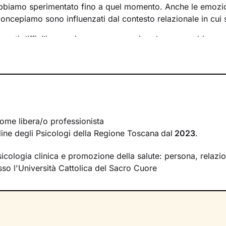
bbiamo sperimentato fino a quel momento. Anche le emozi
concepiamo sono influenzati dal contesto relazionale in cui 
menti difficili e raggiungere un maggiore benessere bisog
lementi che non ci rappresentano più e quali i bisogni insoddi
 a questo si vanno a individuare le risorse necessarie per f
nche se spesso non ne siamo consapevoli.
so insieme si baserà su accoglienza, ascolto e comprension
ccompagnarti verso una nuova interpretazione di ciò che sta
pando nuovi pensieri e comportamenti, potrai vivere il tuo p
ome libera/o professionista
disfacente e serena.
rdine degli Psicologi della Regione Toscana
dal
2023
.
un cammino che ti condurrà su strade mai percorse prima, ve
icologia clinica e promozione della salute: persona, relazion
sideri.
so l'Università Cattolica del Sacro Cuore