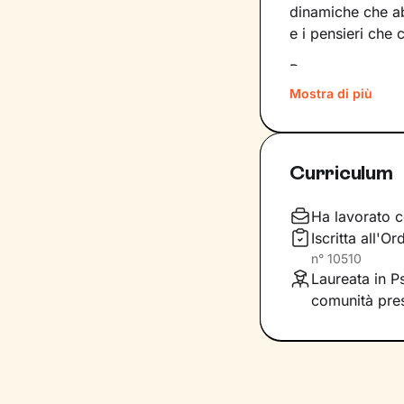
dinamiche che a
e i pensieri che 
Per superare mo
quali siano gli e
Mostra di più
lavorare. In base
dentro di noi a
Curriculum
Il nostro percor
l’obiettivo di a
Non solo: svilup
Ha lavorato c
maniera più sod
Iscritta all'O
n°
10510
Daremo il via a 
Laureata in Ps
benessere che de
comunità pres