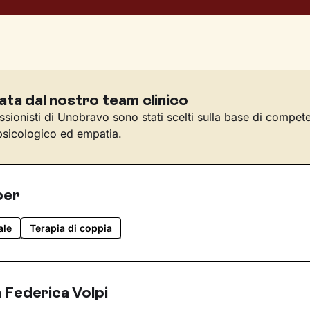
ata dal nostro team clinico
essionisti di Unobravo sono stati scelti sulla base di compet
sicologico ed empatia.
per
ale
Terapia di coppia
 Federica Volpi