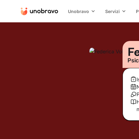
Unobravo
Servizi
P
Fe
Psic
I
P
H
n