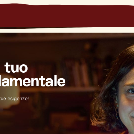
l tuo
damentale
 tue esigenze!