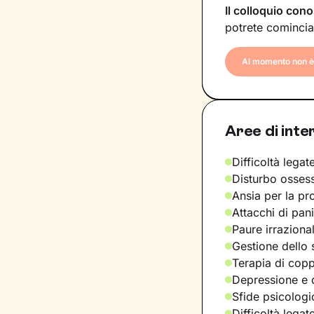
Il colloquio cono
potrete comincia
Al momento non è 
Aree di inte
Difficoltà legate
Disturbo osses
Ansia per la pr
Attacchi di pan
Paure irraziona
Gestione dello 
Terapia di copp
Depressione e d
Sfide psicologic
Difficoltà legat