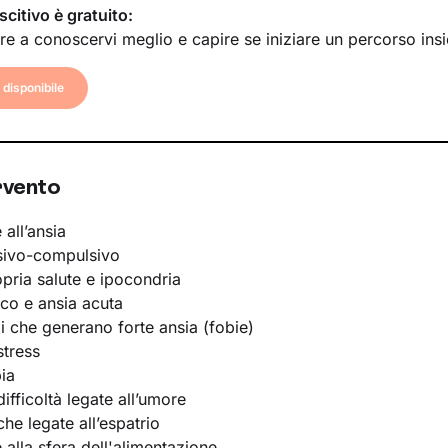
scitivo è gratuito:
re a conoscervi meglio e capire se iniziare un percorso ins
disponibile
rvento
 all’ansia
sivo-compulsivo
opria salute e ipocondria
ico e ansia acuta
li che generano forte ansia (fobie)
stress
ia
ifficoltà legate all’umore
he legate all’espatrio
e alla sfera dell'alimentazione