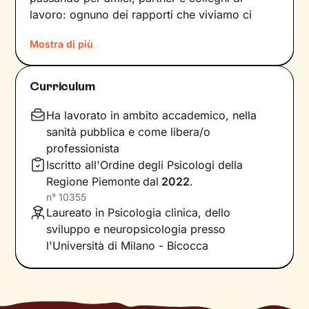
lavoro: ognuno dei rapporti che viviamo ci
forgia e, allo stesso tempo, rispecchia le
Mostra di più
dinamiche che abbiamo sperimentato fino a
quel momento. Anche le emozioni che
proviamo e i pensieri che concepiamo sono
Curriculum
influenzati dal contesto relazionale in cui siamo
cresciuti.
Ha lavorato in ambito accademico, nella
sanità pubblica e come libera/o
Per superare momenti difficili e raggiungere un
professionista
maggiore benessere bisogna comprendere
Iscritto all'Ordine degli Psicologi della
quali siano gli elementi che non ci
Regione Piemonte
dal
2022
.
rappresentano più e quali i bisogni insoddisfatti
n°
10355
su cui lavorare. In base a questo si vanno a
Laureato in Psicologia clinica, dello
individuare le risorse necessarie per farlo, che
sviluppo e neuropsicologia presso
sono già dentro di noi anche se spesso non ne
l'Università di Milano - Bicocca
siamo consapevoli.
Il nostro percorso insieme si baserà su
accoglienza, ascolto e comprensione e avrà