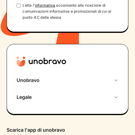
Letta l'
informativa
acconsento alla ricezione di
comunicazioni informative e promozionali di cui al
punto 4.C della stessa
Unobravo
Chi siamo
Legale
Colloquio conoscitivo gratuito
Informativa privacy calendario
Psicologo in chat
Informativa privacy paziente
Psicologi per aree di intervento
Scarica l'app di unobravo
Termini e condizioni