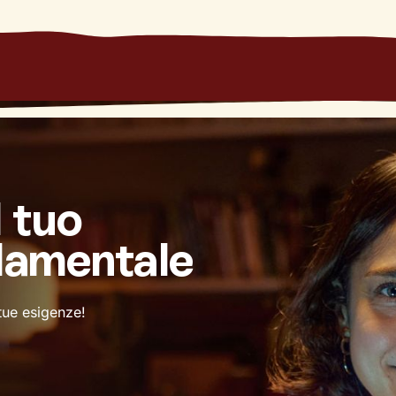
l tuo
damentale
 tue esigenze!