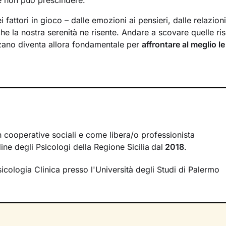
e non può prescindere.
 fattori in gioco – dalle emozioni ai pensieri, dalle relazioni
che la nostra serenità ne risente. Andare a scovare quelle ris
zzano diventa allora fondamentale per
affrontare al meglio le
aggiungere obiettivi
di crescita personale.
aremo insieme prenderà in considerazione tutti gli aspetti di 
 fino ai bisogni e alle emozioni che percepisci in questo 
ate alla salute fisica. In un contesto accogliente e proposit
tà
inespresse e tutto ciò che ti dà benessere.
nuova consapevolezza potrai mettere in pratica
tecniche e 
n cooperative sociali e come libera/o professionista
i con le tue necessità, che individueremo insieme mano a 
rdine degli Psicologi della Regione Sicilia
dal
2018
.
 L’obiettivo del nostro lavoro? Andare a
sviluppare e rinfo
sicologia Clinica presso l'Università degli Studi di Palermo
permetterti di raggiungere i traguardi di vita che ti poni.