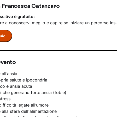
 Francesca Catanzaro
scitivo è gratuito:
re a conoscervi meglio e capire se iniziare un percorso ins
uio
rvento
 all’ansia
opria salute e ipocondria
ico e ansia acuta
li che generano forte ansia (fobie)
stress
ifficoltà legate all’umore
e alla sfera dell'alimentazione