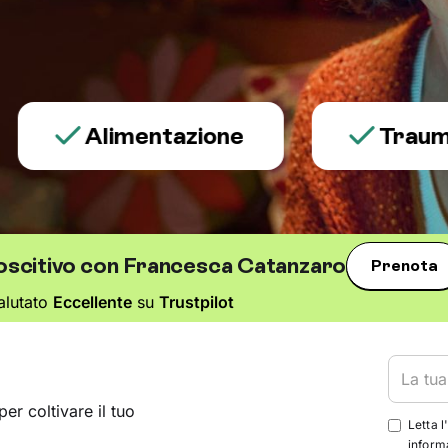
Alimentazione
Trauma e p
oscitivo con Francesca Catanzaro
Prenota
alutato
Eccellente
su
Trustpilot
per coltivare il tuo
Letta l
informa