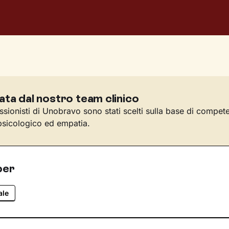
ata dal nostro team clinico
essionisti di Unobravo sono stati scelti sulla base di compet
sicologico ed empatia.
per
ale