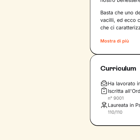
nostro benesser
Basta che uno dei
vacilli, ed ecco 
che ci caratteri
capitano e per
r
Mostra di più
Il percorso che f
storia personale
per questioni leg
Curriculum
le tue potenziali
Forte di questa 
Ha lavorato i
specifici,
coerent
Iscritta all'O
cammino procede.
n°
9001
competenze
Laureata in P
per 
110/110