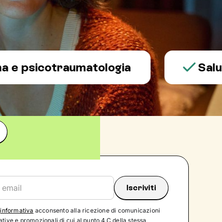
sicotraumatologia
Salute me
'
informativa
acconsento alla ricezione di comunicazioni
tive e promozionali di cui al punto 4.C della stessa