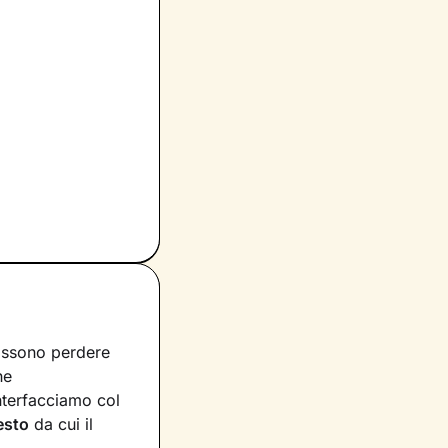
ossono perdere
he
interfacciamo col
esto
da cui il