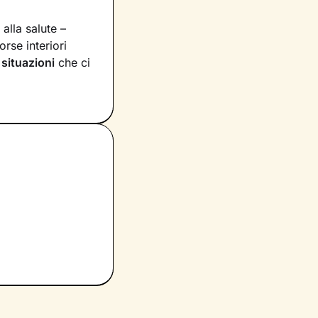
 alla salute –
orse interiori
 situazioni
che ci
te, dalla tua
momento, passando
ivo,
esploreremo
strumenti
mano che il
rzare le tue