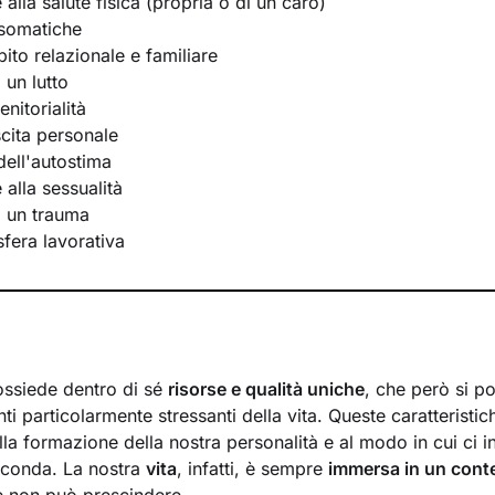
e alla salute fisica (propria o di un caro)
osomatiche
bito relazionale e familiare
 un lutto
nitorialità
scita personale
ell'autostima
e alla sessualità
i un trauma
 sfera lavorativa
ossiede dentro di sé
risorse e qualità uniche
, che però si p
ti particolarmente stressanti della vita. Queste caratteristic
lla formazione della nostra personalità e al modo in cui ci 
rconda. La nostra
vita
, infatti, è sempre
immersa in un cont