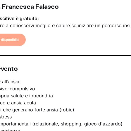
 Francesca Falasco
scitivo è gratuito:
re a conoscervi meglio e capire se iniziare un percorso ins
disponibile
rvento
 all’ansia
sivo-compulsivo
opria salute e ipocondria
ico e ansia acuta
li che generano forte ansia (fobie)
stress
portamentali (relazionale, shopping, gioco d'azzardo)
 sostanze