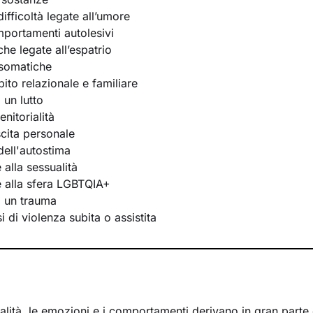
ifficoltà legate all’umore
portamenti autolesivi
he legate all’espatrio
osomatiche
bito relazionale e familiare
 un lutto
nitorialità
scita personale
ell'autostima
e alla sessualità
te alla sfera LGBTQIA+
i un trauma
 di violenza subita o assistita
lità, le emozioni e i comportamenti derivano in gran parte d