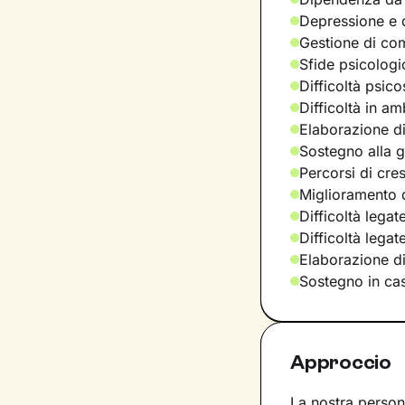
Depressione e d
Gestione di com
Sfide psicologic
Difficoltà psic
Difficoltà in am
Elaborazione di
Sostegno alla ge
Percorsi di cre
Miglioramento d
Difficoltà legat
Difficoltà lega
Elaborazione d
Sostegno in casi
Approccio
La nostra persona