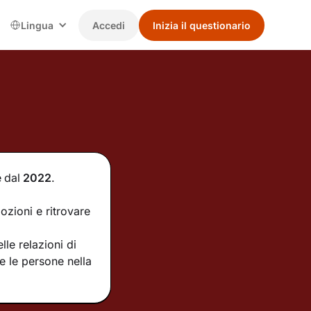
Lingua
Accedi
Inizia il questionario
e
dal
2022
.
ozioni e ritrovare
le relazioni di
e le persone nella