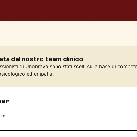
ata dal nostro team clinico
essionisti di Unobravo sono stati scelti sulla base di compet
sicologico ed empatia.
per
ale