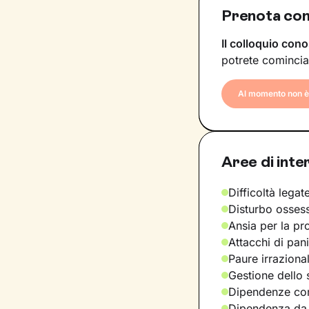
Prenota con
Il colloquio cono
potrete comincia
Al momento non è 
Aree di inte
Difficoltà legate
Disturbo osses
Ansia per la pr
Attacchi di pan
Paure irraziona
Gestione dello 
Dipendenze com
Dipendenza da