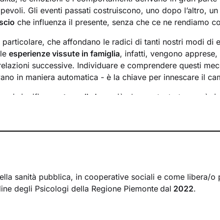
evoli. Gli eventi passati costruiscono, uno dopo l’altro, u
scio
che influenza il presente, senza che ce ne rendiamo c
n particolare, che affondano le radici di tanti nostri modi di 
 le
esperienze vissute in famiglia
, infatti, vengono apprese
 relazioni successive. Individuare e comprendere questi mec
ivano in maniera automatica - è la chiave per innescare il c
essi significa
portare alla luce
ciò che per tanto tempo è rim
ere questo tipo di consapevolezza è il primo passo necessa
sente
dal passato
e viverlo con maggiore serenità.
 faremo insieme ti ascolterò sempre con attenzione e part
mergere ricordi significativi e riflessioni
approfondite sulla 
 con gli altri. Ti accompagnerò alla scoperta di tutti quegli as
i cui non sei ancora pienamente cosciente.
ella sanità pubblica, in cooperative sociali e come libera/o 
rdine degli Psicologi della Regione Piemonte
dal
2022
.
irà di riscoprire alcune tue qualità che erano rimaste in se
se interiori che ti permetteranno di
esprimerti con modalità