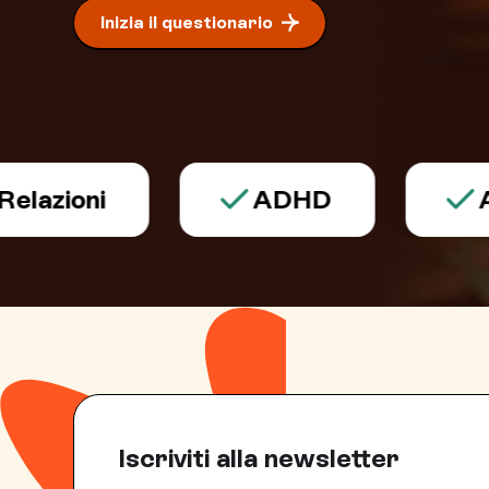
Inizia il questionario
oni
ADHD
Alimen
Iscriviti alla newsletter