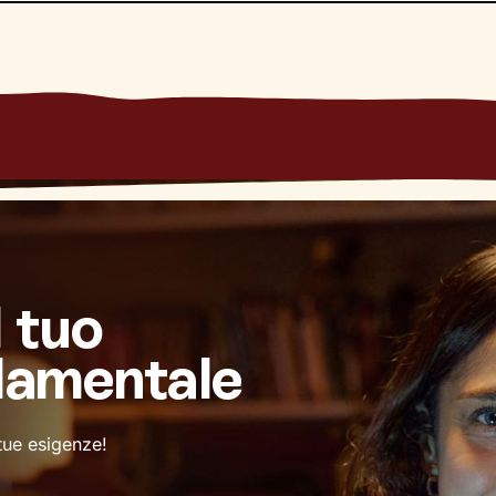
l tuo
damentale
 tue esigenze!