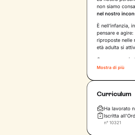
non siamo consap
nel nostro incon
È nell’infanzia, i
pensare e agire:
riproposte nelle
età adulta si att
Conoscere noi st
quinte: raggiung
Mostra di più
svincolare il pre
Nel percorso che
Curriculum
aiutandoti a far
e
come ti relazioni
definiscono ma d
Ha lavorato n
Iscritta all'O
Questo ti consent
n°
10321
individuare risor