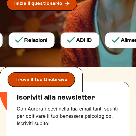
Inizia il questionario
Relazioni
ADHD
Aliment
Trova il tuo Unobravo
Iscriviti alla newsletter
Con Aurora ricevi nella tua email tanti spunti
per coltivare il tuo benessere psicologico.
Iscriviti subito!