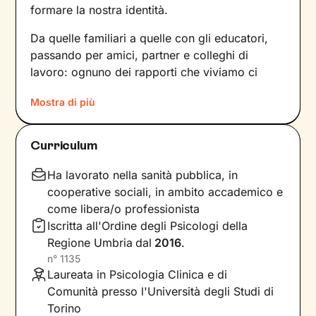
formare la nostra identità.
Da quelle familiari a quelle con gli educatori,
passando per amici, partner e colleghi di
lavoro: ognuno dei rapporti che viviamo ci
forgia e, allo stesso tempo, rispecchia le
Mostra di più
dinamiche che abbiamo sperimentato fino a
quel momento. Anche le
emozioni
che
proviamo e i
pensieri
che concepiamo sono
Curriculum
influenzati dal contesto relazionale in cui siamo
cresciuti.
Ha lavorato nella sanità pubblica, in
cooperative sociali, in ambito accademico e
Per superare momenti difficili e raggiungere un
come libera/o professionista
maggiore benessere bisogna comprendere
Iscritta all'Ordine degli Psicologi della
quali siano gli elementi che non ci
Regione Umbria
dal
2016
.
rappresentano più e quali i
bisogni
n°
1135
insoddisfatti su cui lavorare
. In base a questo
Laureata in Psicologia Clinica e di
si vanno a individuare le
risorse
necessarie per
Comunità presso l'Università degli Studi di
farlo, che sono già dentro di noi anche se
Torino