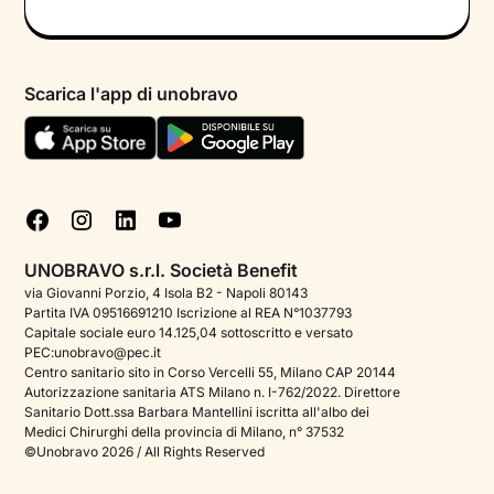
Informativa privacy calendario
Psicologo in chat
Informativa privacy paziente
Psicologi per aree di intervento
Scarica l'app di unobravo
Termini e condizioni
Aiuto urgente
Informativa Privacy
FAQ
Dichiarazione di Accessibilità
Blog
Cookie policy
Test psicologici
Gestisci cookie
UNOBRAVO s.r.l. Società Benefit
Podcast di psicologia
via Giovanni Porzio, 4 Isola B2 - Napoli 80143
Partita IVA 09516691210 Iscrizione al REA N°1037793
Corporate
Capitale sociale euro 14.125,04 sottoscritto e versato
PEC:unobravo@pec.it
Psicologo italiano all'estero
Centro sanitario sito in Corso Vercelli 55, Milano CAP 20144
Autorizzazione sanitaria ATS Milano n. I-762/2022. Direttore
Approfondimenti sulla salute mentale
Sanitario Dott.ssa Barbara Mantellini iscritta all'albo dei
Medici Chirurghi della provincia di Milano, n° 37532
Sala stampa
©Unobravo 2026 / All Rights Reserved
Bandi e premi