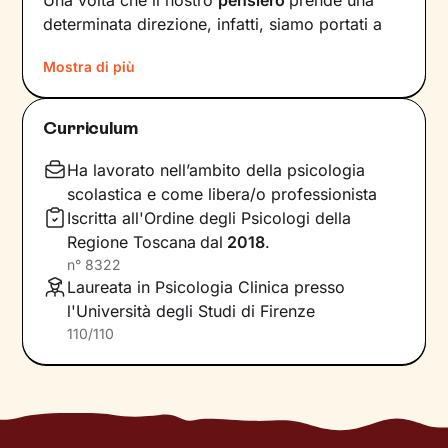
Una volta che il nostro
pensiero
prende una
determinata direzione, infatti, siamo portati a
provare un certo tipo di
emozioni
e ad
agire
in
Mostra di più
modi che possono ostacolare il nostro
benessere.
Curriculum
Per interrompere questo il circolo vizioso e
innescare un cambiamento positivo
, è
Ha lavorato nell’ambito della psicologia
necessario individuare pensieri e
scolastica e come libera/o professionista
comportamenti che causano emozioni
Iscritta all'Ordine degli Psicologi della
spiacevoli e andare a lavorare su di essi.
Regione Toscana
dal
2018
.
n°
8322
Il primo obiettivo dei nostri incontri sarà quello
Laureata in Psicologia Clinica presso
di farti acquisire una maggiore
consapevolezza
l'Università degli Studi di Firenze
delle modalità con cui interpreti gli eventi della
110/110
tua vita e di come queste condizionino le tue
reazioni. Nel frattempo andremo a scovare le
tue
risorse interiori
per potenziarle e, in
parallelo, affiancarle a
nuove abilità
utili a
raggiungere i traguardi che ti poni.