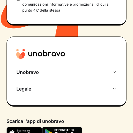
comunicazioni informative e promozionali di cui al
punto 4.C della stessa
Unobravo
Chi siamo
Legale
Colloquio conoscitivo gratuito
Informativa privacy calendario
Psicologo in chat
Informativa privacy paziente
Psicologi per aree di intervento
Scarica l'app di unobravo
Termini e condizioni
Aiuto urgente