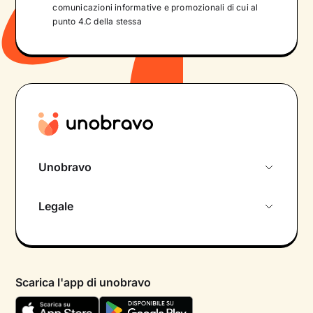
comunicazioni informative e promozionali di cui al
punto 4.C della stessa
Unobravo
Chi siamo
Legale
Colloquio conoscitivo gratuito
Informativa privacy calendario
Psicologo in chat
Informativa privacy paziente
Psicologi per aree di intervento
Scarica l'app di unobravo
Termini e condizioni
Aiuto urgente