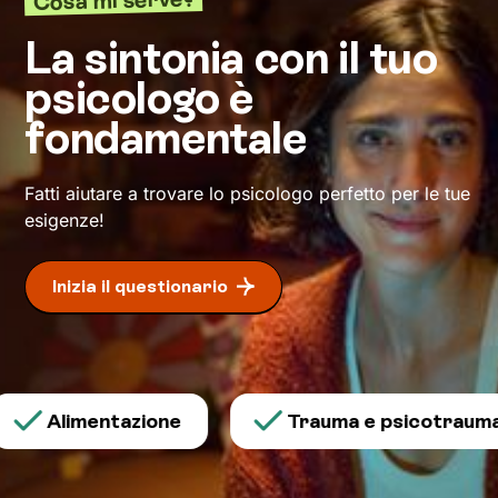
generale, sull’acquisizione di modalità di
pensiero e comportamento utili a raggiungere
La sintonia con il tuo
un
livello di benessere sempre maggiore
.
psicologo è
fondamentale
Fatti aiutare a trovare lo psicologo perfetto per le tue
esigenze!
Inizia il questionario
Alimentazione
Trauma e psicotraumato