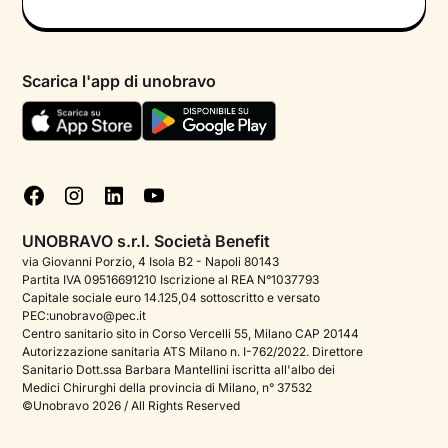
Informativa privacy calendario
Psicologo in chat
Informativa privacy paziente
Psicologi per aree di intervento
Scarica l'app di unobravo
Termini e condizioni
Aiuto urgente
Informativa Privacy
FAQ
Dichiarazione di Accessibilità
Blog
Cookie policy
Test psicologici
Gestisci cookie
UNOBRAVO s.r.l. Società Benefit
Podcast di psicologia
via Giovanni Porzio, 4 Isola B2 - Napoli 80143
Partita IVA 09516691210 Iscrizione al REA N°1037793
Corporate
Capitale sociale euro 14.125,04 sottoscritto e versato
PEC:unobravo@pec.it
Psicologo italiano all'estero
Centro sanitario sito in Corso Vercelli 55, Milano CAP 20144
Autorizzazione sanitaria ATS Milano n. I-762/2022. Direttore
Approfondimenti sulla salute mentale
Sanitario Dott.ssa Barbara Mantellini iscritta all'albo dei
Medici Chirurghi della provincia di Milano, n° 37532
Sala stampa
©Unobravo 2026 / All Rights Reserved
Bandi e premi