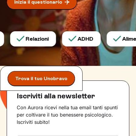
Inizia il questionario
nuove
.
Relazioni
ADHD
Alimen
Trova il tuo Unobravo
Iscriviti alla newsletter
Con Aurora ricevi nella tua email tanti spunti
per coltivare il tuo benessere psicologico.
Iscriviti subito!