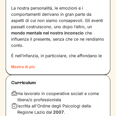
La nostra personalità, le emozioni e i
comportamenti derivano in gran parte da
aspetti di cui non siamo consapevoli. Gli eventi
passati costruiscono, uno dopo l’altro, un
mondo mentale nel nostro inconscio
che
influenza il presente, senza che ce ne rendiamo
conto.
È nell’infanzia, in particolare, che affondano le
radici di tanti nostri modi di essere, di pensare
Mostra di più
e agire: le
esperienze vissute in famiglia
,
infatti, vengono apprese, memorizzate e
riproposte nelle relazioni successive.
Curriculum
Individuare e comprendere questi meccanismi -
che in età adulta si attivano in maniera
Ha lavorato in cooperative sociali e come
automatica - è la chiave per innescare il
libera/o professionista
cambiamento.
Iscritta all'Ordine degli Psicologi della
Regione Lazio
dal
2007
.
Conoscere noi stessi significa
portare alla luce